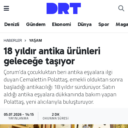
Denizli
Hava Durumu
Denizli
Gündem
Ekonomi
Dünya
Spor
Maga
Gündem
Trafik Durumu
HABERLER
YAŞAM
18 yıldır antika ürünleri
Ekonomi
Puan Durumu ve Fikstür
geleceğe taşıyor
Dünya
Tüm Manşetler
Çorum’da çocukluktan beri antika eşyalara ilgi
duyan Cemalettin Polattaş, emekli olduktan sonra
Spor
Son Dakika Haberleri
başladığı antikacılığı 18 yıldır sürdürüyor. Satın
aldığı antika eşyalara dükkanında bakım yapan
Magazin
Haber Arşivi
Polattaş, yeni alıcılarıyla buluşturuyor.
Teknoloji
05.07.2026 - 14:15
2 DK
YAYINLANMA
OKUNMA SÜRESI
Yaşam