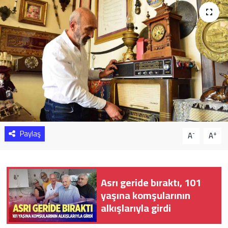
Sağlık
Yazarlar
Resmi İlan
Resmi Reklam
Paylaş
-
+
A
A
Asrı geride bıraktı, 101
yaşına komşularının
alkışlarıyla girdi