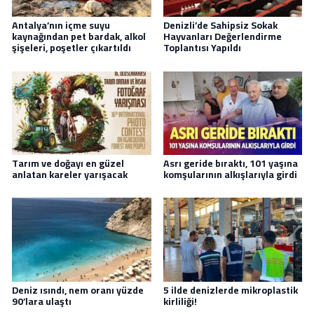
Antalya’nın içme suyu
Denizli’de Sahipsiz Sokak
kaynağından pet bardak, alkol
Hayvanları Değerlendirme
şişeleri, poşetler çıkartıldı
Toplantısı Yapıldı
Tarım ve doğayı en güzel
Asrı geride bıraktı, 101 yaşına
anlatan kareler yarışacak
komşularının alkışlarıyla girdi
Deniz ısındı, nem oranı yüzde
5 ilde denizlerde mikroplastik
90’lara ulaştı
kirliliği!