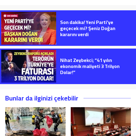
Son dakika! Yeni Parti’ye
geçecek mi? Şeniz Doğan
kararını verdi
Nihat Zeybekci; “41 yılın
ekonomik maliyeti 3 Trilyon
Dolar!”
Bunlar da ilginizi çekebilir