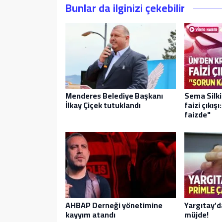
Bunlar da ilginizi çekebilir
Menderes Belediye Başkanı
Sema Silki
İlkay Çiçek tutuklandı
faizi çıkış
faizde"
AHBAP Derneği yönetimine
Yargıtay’d
kayyım atandı
müjde!