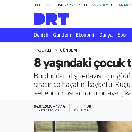
08-08-2026
USD
47,7436
EUR
55,2510
GBP
64,481
Denizli
Hava Durumu
Denizli
Gündem
Ekonomi
Dünya
Spor
Gündem
Trafik Durumu
HABERLER
GÜNDEM
Ekonomi
Puan Durumu ve Fikstür
8 yaşındaki çocuk t
Dünya
Tüm Manşetler
Burdur’dan diş tedavisi için göt
sırasında hayatını kaybetti. Küç
Spor
Son Dakika Haberleri
sebebi otopsi sonucu ortaya çıka
Magazin
Haber Arşivi
04.07.2026 - 17:14
1 DK
YAYINLANMA
OKUNMA SÜRESI
Teknoloji
Yaşam