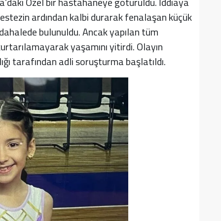
rta’daki Özel bir hastahaneye götürüldü. İddiaya
nestezin ardından kalbi durarak fenalaşan küçük
müdahalede bulunuldu. Ancak yapılan tüm
rtarılamayarak yaşamını yitirdi. Olayın
ğı tarafından adli soruşturma başlatıldı.