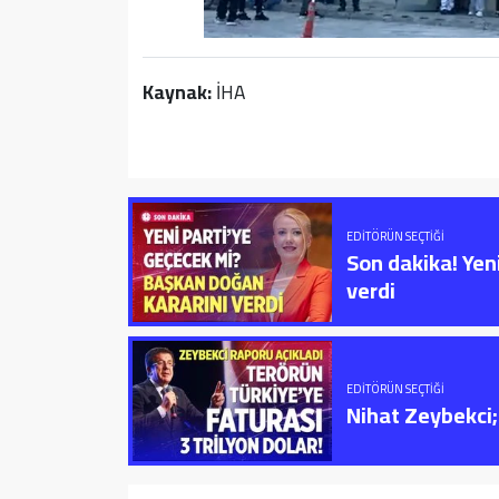
Kaynak:
İHA
EDITÖRÜN SEÇTIĞI
Son dakika! Yen
verdi
EDITÖRÜN SEÇTIĞI
Nihat Zeybekci; 