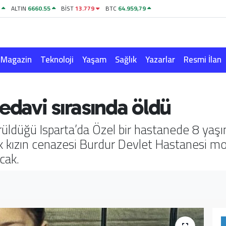
1
ALTIN
6660.55
BİST
13.779
BTC
64.959,79
Magazin
Teknoloji
Yaşam
Sağlık
Yazarlar
Resmi İlan
edavi sırasında öldü
ürüldüğü Isparta’da Özel bir hastanede 8 yaş
ük kızın cenazesi Burdur Devlet Hastanesi mo
cak.