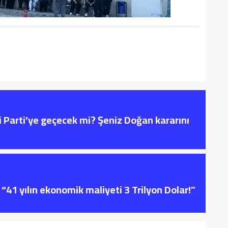
i Parti’ye geçecek mi? Şeniz Doğan kararını
“41 yılın ekonomik maliyeti 3 Trilyon Dolar!”