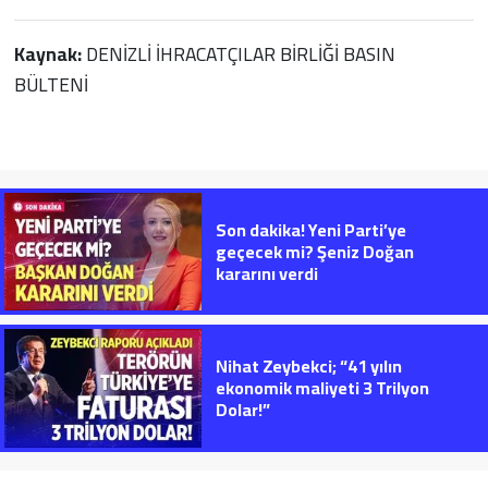
Kaynak:
DENİZLİ İHRACATÇILAR BİRLİĞİ BASIN
BÜLTENİ
Son dakika! Yeni Parti’ye
geçecek mi? Şeniz Doğan
kararını verdi
Nihat Zeybekci; “41 yılın
ekonomik maliyeti 3 Trilyon
Dolar!”