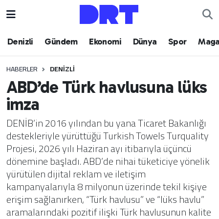
Denizli
Hava Durumu
Denizli
Gündem
Ekonomi
Dünya
Spor
Maga
Gündem
Trafik Durumu
HABERLER
DENIZLI
ABD’de Türk havlusuna lüks
Ekonomi
Puan Durumu ve Fikstür
imza
Dünya
Tüm Manşetler
DENİB’in 2016 yılından bu yana Ticaret Bakanlığı
destekleriyle yürüttüğü Turkish Towels Turquality
Spor
Son Dakika Haberleri
Projesi, 2026 yılı Haziran ayı itibarıyla üçüncü
dönemine başladı. ABD’de nihai tüketiciye yönelik
Magazin
Haber Arşivi
yürütülen dijital reklam ve iletişim
kampanyalarıyla 8 milyonun üzerinde tekil kişiye
Teknoloji
erişim sağlanırken, “Türk havlusu” ve “lüks havlu”
aramalarındaki pozitif ilişki Türk havlusunun kalite
Yaşam