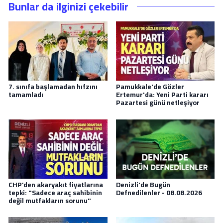
Bunlar da ilginizi çekebilir
7. sınıfa başlamadan hıfzını
Pamukkale'de Gözler
tamamladı
Ertemur'da: Yeni Parti kararı
Pazartesi günü netleşiyor
CHP’den akaryakıt fiyatlarına
Denizli'de Bugün
tepki: "Sadece araç sahibinin
Defnedilenler - 08.08.2026
değil mutfakların sorunu"