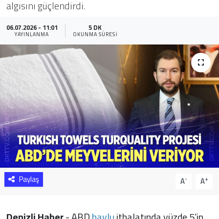
algısını güçlendirdi.
Sağlık
06.07.2026 - 11:01
5 DK
YAYINLANMA
OKUNMA SÜRESI
Yazarlar
Resmi İlan
Resmi Reklam
Paylaş
-
+
A
A
Denizli Haber
- ABD
havlu
ithalatında yüzde 5’in