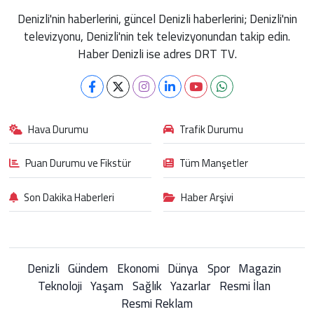
Denizli'nin haberlerini, güncel Denizli haberlerini; Denizli'nin
televizyonu, Denizli'nin tek televizyonundan takip edin.
Haber Denizli ise adres DRT TV.
Hava Durumu
Trafik Durumu
Puan Durumu ve Fikstür
Tüm Manşetler
Son Dakika Haberleri
Haber Arşivi
Denizli
Gündem
Ekonomi
Dünya
Spor
Magazin
Teknoloji
Yaşam
Sağlık
Yazarlar
Resmi İlan
Resmi Reklam