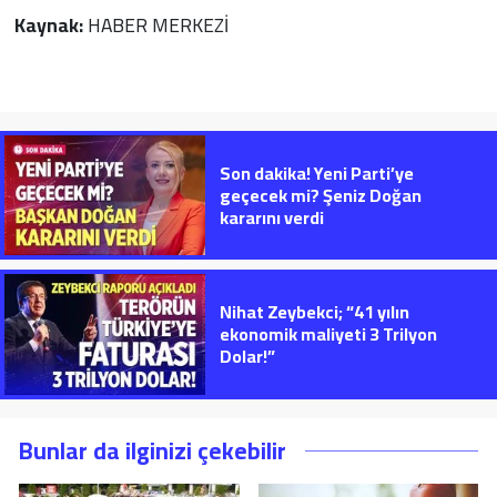
Kaynak:
HABER MERKEZİ
Son dakika! Yeni Parti’ye
geçecek mi? Şeniz Doğan
kararını verdi
Nihat Zeybekci; “41 yılın
ekonomik maliyeti 3 Trilyon
Dolar!”
Bunlar da ilginizi çekebilir