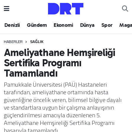
Denizli
Hava Durumu
Denizli
Gündem
Ekonomi
Dünya
Spor
Maga
Gündem
Trafik Durumu
HABERLER
SAĞLIK
Ameliyathane Hemşireliği
Ekonomi
Puan Durumu ve Fikstür
Sertifika Programı
Dünya
Tüm Manşetler
Tamamlandı
Spor
Son Dakika Haberleri
Pamukkale Üniversitesi (PAÜ) Hastaneleri
tarafından, ameliyathane ortamında hasta
Magazin
Haber Arşivi
güvenliğine öncelik veren, bilimsel bilgiye dayalı
ve standartlara uygun bir çalışma anlayışının
Teknoloji
güçlendirilmesi amacıyla düzenlenen 5.
Ameliyathane Hemşireliği Sertifika Programı
Yaşam
başarıyla tamamlandı.