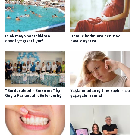
Islak mayo hastalıklara
Hamile kadınlara deniz ve
davetiye çıkartıyor!
havuz uyarısı
"Sürdürülebilir Emzirme" İçin
Yaşlanmadan işitme kaybı riski
Güçlü Farkındalık Seferberliği
yaşayabilirsiniz!