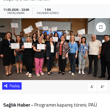
Sağlık
11.05.2026 - 23:00
1 DK
YAYINLANMA
OKUNMA SÜRESI
Yazarlar
Resmi İlan
Resmi Reklam
Paylaş
-
+
A
A
Sağlık Haber -
Programın kapanış töreni; PAÜ