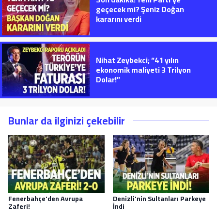
geçecek mi? Şeniz Doğan
kararını verdi
Nihat Zeybekci; “41 yılın
ekonomik maliyeti 3 Trilyon
Dolar!”
Bunlar da ilginizi çekebilir
Fenerbahçe'den Avrupa
Denizli'nin Sultanları Parkeye
Zaferi!
İndi