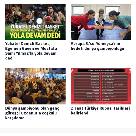
Yukatel Denizli Basket,
Avrupa 3.’sü Rümeysa’nın
Egemen Güven ve Mustafa
hedefi dünya şampiyonluğu
Sami Yılmaz’la yola devam
dedi
Dünya şampiyonu olan genç
Ziraat Türkiye Kupası tarihleri
güreşçi Özdenur’a coşkulu
belirlendi
karşılama