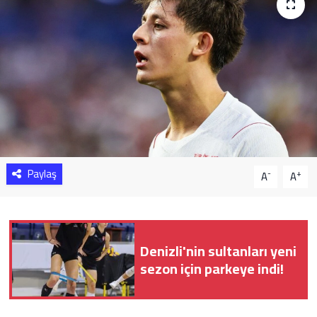
Sağlık
Yazarlar
Resmi İlan
Resmi Reklam
Paylaş
-
+
A
A
Denizli'nin sultanları yeni
sezon için parkeye indi!