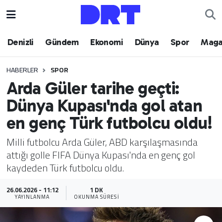
Denizli
Hava Durumu
Denizli
Gündem
Ekonomi
Dünya
Spor
Maga
Gündem
Trafik Durumu
HABERLER
SPOR
Arda Güler tarihe geçti:
Ekonomi
Puan Durumu ve Fikstür
Dünya Kupası'nda gol atan
Dünya
Tüm Manşetler
en genç Türk futbolcu oldu!
Spor
Son Dakika Haberleri
Milli futbolcu Arda Güler, ABD karşılaşmasında
attığı golle FIFA Dünya Kupası'nda en genç gol
Magazin
Haber Arşivi
kaydeden Türk futbolcu oldu.
Teknoloji
26.06.2026 - 11:12
1 DK
YAYINLANMA
OKUNMA SÜRESI
Yaşam