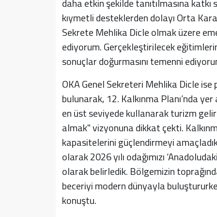
daha etkin şekilde tanıtılmasına katkı 
kıymetli desteklerden dolayı Orta Kar
Sekrete Mehlika Dicle olmak üzere eme
ediyorum. Gerçekleştirilecek eğitimlerin
sonuçlar doğurmasını temenni ediyorum
OKA Genel Sekreteri Mehlika Dicle ise 
bulunarak, 12. Kalkınma Planı’nda yer a
en üst seviyede kullanarak turizm gelir
almak" vizyonuna dikkat çekti. Kalkınm
kapasitelerini güçlendirmeyi amaçladıkl
olarak 2026 yılı odağımızı ‘Anadoludakil
olarak belirledik. Bölgemizin toprağında
beceriyi modern dünyayla buluştururken
konuştu.