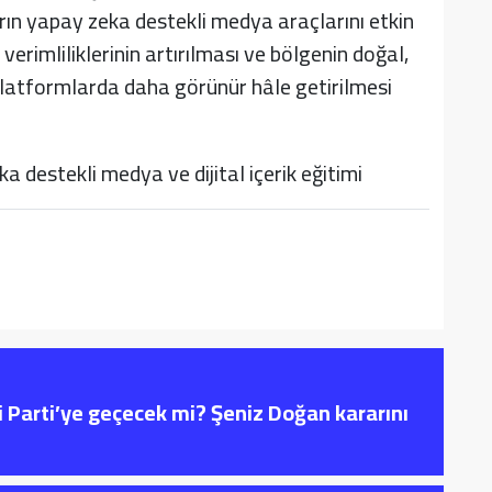
arın yapay zeka destekli medya araçlarını etkin
verimliliklerinin artırılması ve bölgenin doğal,
l platformlarda daha görünür hâle getirilmesi
i Parti’ye geçecek mi? Şeniz Doğan kararını