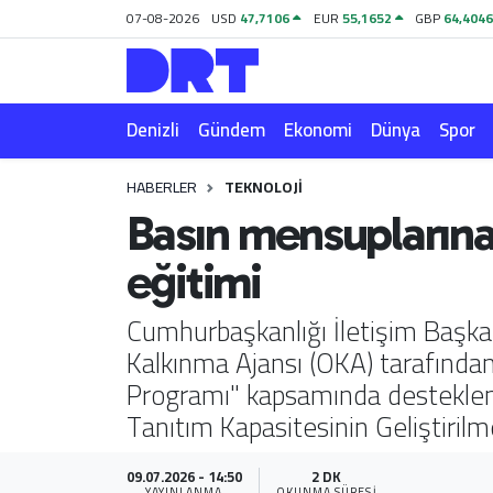
07-08-2026
USD
47,7106
EUR
55,1652
GBP
64,404
Denizli
Hava Durumu
Denizli
Gündem
Ekonomi
Dünya
Spor
Gündem
Trafik Durumu
HABERLER
TEKNOLOJI
Ekonomi
Puan Durumu ve Fikstür
Basın mensuplarına 
Dünya
Tüm Manşetler
eğitimi
Spor
Son Dakika Haberleri
Cumhurbaşkanlığı İletişim Başka
Kalkınma Ajansı (OKA) tarafından
Magazin
Haber Arşivi
Programı" kapsamında desteklenm
Tanıtım Kapasitesinin Geliştirilme
Teknoloji
Yaşam
09.07.2026 - 14:50
2 DK
YAYINLANMA
OKUNMA SÜRESI