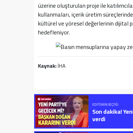
üzerine oluşturulan proje ile katılımcıl
kullanmaları, içerik üretim süreçlerinde 
kültürel ve yöresel değerlerinin dijita
hedefleniyor.
Kaynak:
İHA
EDITÖRÜN SEÇTIĞI
Son dakika! Yen
verdi