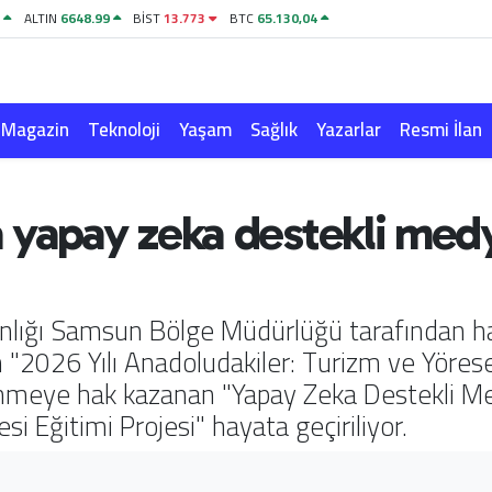
6
ALTIN
6648.99
BİST
13.773
BTC
65.130,04
Magazin
Teknoloji
Yaşam
Sağlık
Yazarlar
Resmi İlan
yapay zeka destekli medya 
nlığı Samsun Bölge Müdürlüğü tarafından ha
 "2026 Yılı Anadoludakiler: Turizm ve Yöres
eye hak kazanan "Yapay Zeka Destekli Medya
si Eğitimi Projesi" hayata geçiriliyor.