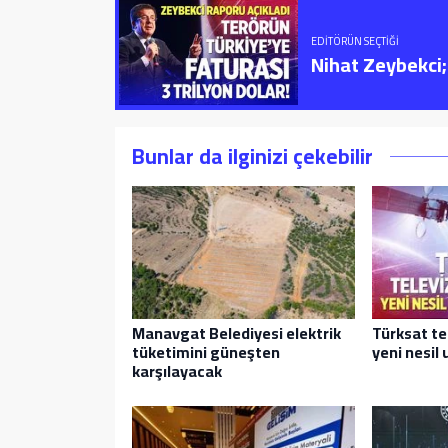
EDITÖRÜN SEÇTIĞI
Nihat Zeybekci; 
Bunlar da ilginizi çekebilir
Manavgat Belediyesi elektrik
Türksat te
tüketimini güneşten
yeni nesil 
karşılayacak