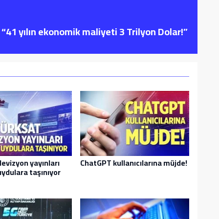
“41 yılın ekonomik maliyeti 3 Trilyon Dolar!”
levizyon yayınları
ChatGPT kullanıcılarına müjde!
uydulara taşınıyor