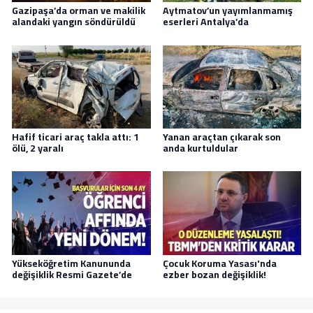
Gazipaşa’da orman ve makilik
Aytmatov’un yayımlanmamış
alandaki yangın söndürüldü
eserleri Antalya’da
Hafif ticari araç takla attı: 1
Yanan araçtan çıkarak son
ölü, 2 yaralı
anda kurtuldular
Yükseköğretim Kanununda
Çocuk Koruma Yasası'nda
değişiklik Resmi Gazete’de
ezber bozan değişiklik!