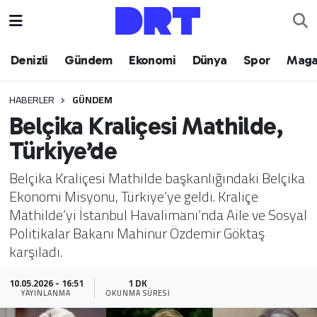
Denizli
Hava Durumu
Denizli
Gündem
Ekonomi
Dünya
Spor
Maga
Gündem
Trafik Durumu
HABERLER
GÜNDEM
Belçika Kraliçesi Mathilde,
Ekonomi
Puan Durumu ve Fikstür
Türkiye’de
Dünya
Tüm Manşetler
Belçika Kraliçesi Mathilde başkanlığındaki Belçika
Ekonomi Misyonu, Türkiye’ye geldi. Kraliçe
Spor
Son Dakika Haberleri
Mathilde’yi İstanbul Havalimanı’nda Aile ve Sosyal
Politikalar Bakanı Mahinur Özdemir Göktaş
Magazin
Haber Arşivi
karşıladı.
Teknoloji
10.05.2026 - 16:51
1 DK
YAYINLANMA
OKUNMA SÜRESI
Yaşam