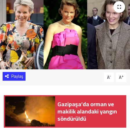
Sağlık
Yazarlar
Resmi İlan
Resmi Reklam
Paylaş
-
+
A
A
Gazipaşa’da orman ve
makilik alandaki yangın
söndürüldü