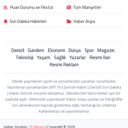
Puan Durumu ve Fikstür
Tüm Manşetler
Son Dakika Haberleri
Haber Arşivi
Denizli
Gündem
Ekonomi
Dünya
Spor
Magazin
Teknoloji
Yaşam
Sağlık
Yazarlar
Resmi İlan
Resmi Reklam
Sitede yayınlanan içerik ve yorumlardan yazarları sorumludur.
Yayınlanan yorumlardan DRT TV | Denizli Haber | Denizli Son Dakika
| Haber Denizli sorumlu tutulamaz. Sitedeki tüm harici linkler ayrı bir
sayfada açılır. Sitemizde yayınlanan haber, köşe yazıları ve fotoğraflar
izin alınmaksızın kaynak gösterilse dahi, herhangi bir ortamda
kullanılamaz ve yayınlanamaz
Haber Yazılımı:
TE Bilişim
| Copyright © 2026