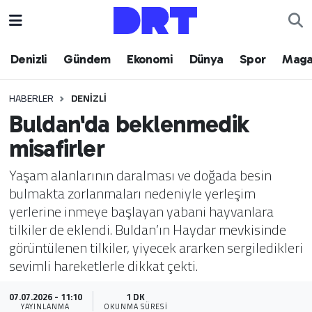
Denizli
Hava Durumu
Denizli
Gündem
Ekonomi
Dünya
Spor
Maga
Gündem
Trafik Durumu
HABERLER
DENIZLI
Buldan'da beklenmedik
Ekonomi
Puan Durumu ve Fikstür
misafirler
Dünya
Tüm Manşetler
Yaşam alanlarının daralması ve doğada besin
bulmakta zorlanmaları nedeniyle yerleşim
Spor
Son Dakika Haberleri
yerlerine inmeye başlayan yabani hayvanlara
tilkiler de eklendi. Buldan’ın Haydar mevkisinde
Magazin
Haber Arşivi
görüntülenen tilkiler, yiyecek ararken sergiledikleri
sevimli hareketlerle dikkat çekti.
Teknoloji
07.07.2026 - 11:10
1 DK
Yaşam
YAYINLANMA
OKUNMA SÜRESI