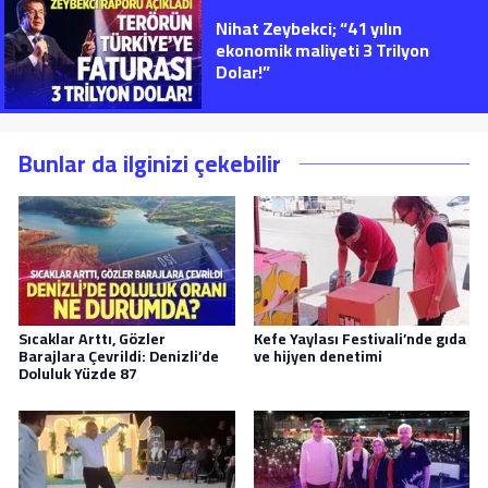
Nihat Zeybekci; “41 yılın
ekonomik maliyeti 3 Trilyon
Dolar!”
Bunlar da ilginizi çekebilir
Sıcaklar Arttı, Gözler
Kefe Yaylası Festivali’nde gıda
Barajlara Çevrildi: Denizli’de
ve hijyen denetimi
Doluluk Yüzde 87