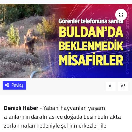
Sağlık
Yazarlar
Resmi İlan
Resmi Reklam
Paylaş
-
+
A
A
Denizli Haber
- Yabani hayvanlar, yaşam
alanlarının daralması ve doğada besin bulmakta
zorlanmaları nedeniyle şehir merkezleri ile