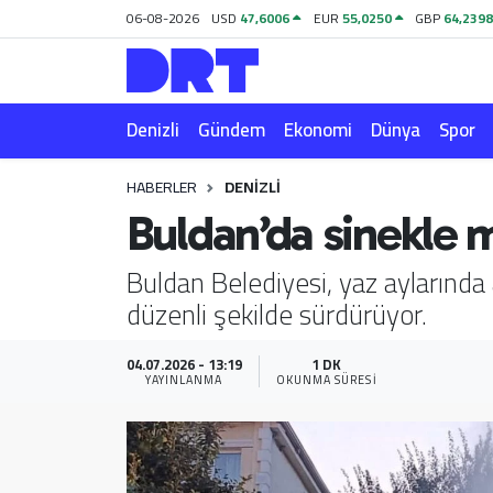
06-08-2026
USD
47,6006
EUR
55,0250
GBP
64,239
Denizli
Hava Durumu
Denizli
Gündem
Ekonomi
Dünya
Spor
Gündem
Trafik Durumu
HABERLER
DENIZLI
Ekonomi
Puan Durumu ve Fikstür
Buldan’da sinekle m
Dünya
Tüm Manşetler
Buldan Belediyesi, yaz aylarında 
düzenli şekilde sürdürüyor.
Spor
Son Dakika Haberleri
Magazin
Haber Arşivi
04.07.2026 - 13:19
1 DK
YAYINLANMA
OKUNMA SÜRESI
Teknoloji
Yaşam