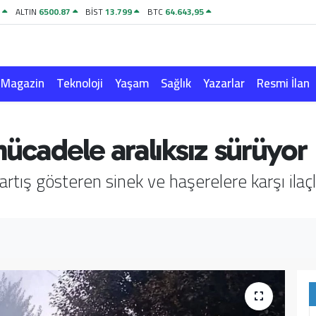
8
ALTIN
6500.87
BİST
13.799
BTC
64.643,95
Magazin
Teknoloji
Yaşam
Sağlık
Yazarlar
Resmi İlan
ücadele aralıksız sürüyor
artış gösteren sinek ve haşerelere karşı ilaç