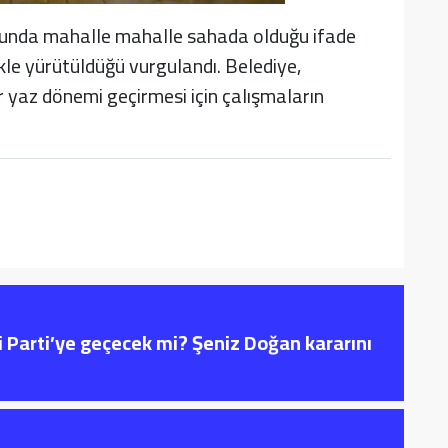
sunda mahalle mahalle sahada olduğu ifade
likle yürütüldüğü vurgulandı. Belediye,
r yaz dönemi geçirmesi için çalışmaların
i Parti’ye geçecek mi? Şeniz Doğan kararını