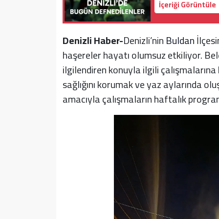
İçeriği Görüntüle
Denizli Haber-
Denizli’nin
Buldan
İlçesi
haşereler hayatı olumsuz etkiliyor. Bele
ilgilendiren konuyla ilgili çalışmaların
sağlığını korumak ve yaz aylarında ol
amacıyla çalışmaların haftalık program d