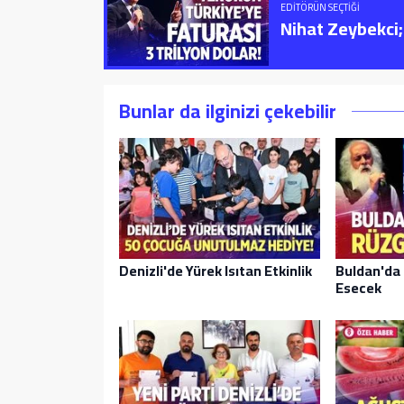
EDITÖRÜN SEÇTIĞI
Nihat Zeybekci; 
Bunlar da ilginizi çekebilir
Denizli'de Yürek Isıtan Etkinlik
Buldan'da 
Esecek