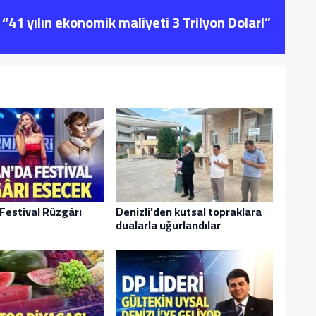
“41 yılın ekonomik maliyeti 3 Trilyon Dolar!”
Festival Rüzgârı
Denizli'den kutsal topraklara
dualarla uğurlandılar