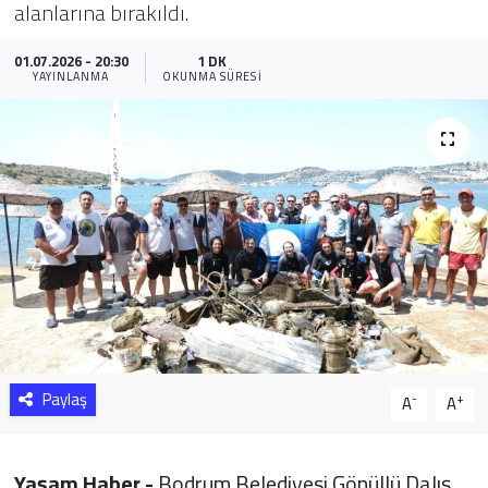
alanlarına bırakıldı.
Sağlık
01.07.2026 - 20:30
1 DK
YAYINLANMA
OKUNMA SÜRESI
Yazarlar
Resmi İlan
Resmi Reklam
Paylaş
-
+
A
A
Yaşam Haber -
Bodrum Belediyesi Gönüllü Dalış