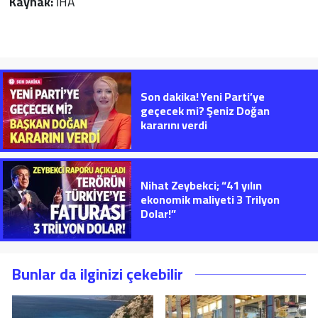
Kaynak:
İHA
Son dakika! Yeni Parti’ye
geçecek mi? Şeniz Doğan
kararını verdi
Nihat Zeybekci; “41 yılın
ekonomik maliyeti 3 Trilyon
Dolar!”
Bunlar da ilginizi çekebilir