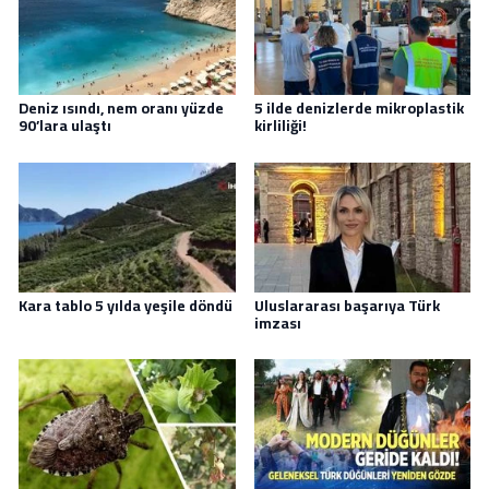
Deniz ısındı, nem oranı yüzde
5 ilde denizlerde mikroplastik
90’lara ulaştı
kirliliği!
Kara tablo 5 yılda yeşile döndü
Uluslararası başarıya Türk
imzası