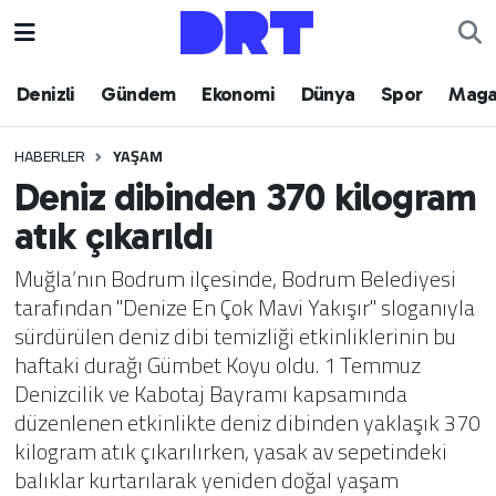
Denizli
Hava Durumu
Denizli
Gündem
Ekonomi
Dünya
Spor
Maga
Gündem
Trafik Durumu
HABERLER
YAŞAM
Deniz dibinden 370 kilogram
Ekonomi
Puan Durumu ve Fikstür
atık çıkarıldı
Dünya
Tüm Manşetler
Muğla’nın Bodrum ilçesinde, Bodrum Belediyesi
tarafından "Denize En Çok Mavi Yakışır" sloganıyla
Spor
Son Dakika Haberleri
sürdürülen deniz dibi temizliği etkinliklerinin bu
haftaki durağı Gümbet Koyu oldu. 1 Temmuz
Magazin
Haber Arşivi
Denizcilik ve Kabotaj Bayramı kapsamında
düzenlenen etkinlikte deniz dibinden yaklaşık 370
Teknoloji
kilogram atık çıkarılırken, yasak av sepetindeki
balıklar kurtarılarak yeniden doğal yaşam
Yaşam