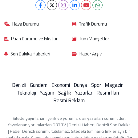
Hava Durumu
Trafik Durumu
Puan Durumu ve Fikstür
Tüm Manşetler
Son Dakika Haberleri
Haber Arşivi
Denizli
Gündem
Ekonomi
Dünya
Spor
Magazin
Teknoloji
Yaşam
Sağlık
Yazarlar
Resmi İlan
Resmi Reklam
Sitede yayınlanan içerik ve yorumlardan yazarları sorumludur.
Yayınlanan yorumlardan DRT TV | Denizli Haber | Denizli Son Dakika
| Haber Denizli sorumlu tutulamaz. Sitedeki tüm harici linkler ayrı bir
sayfada açılır. Sitemizde yayınlanan haber, köşe yazıları ve fotoğraflar