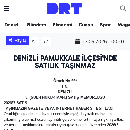
Denizli
Hava Durumu
Denizli
Gündem
Ekonomi
Dünya
Spor
Maga
Gündem
Trafik Durumu
Paylaş
22.05.2026 - 00:30
-
+
A
A
Ekonomi
Puan Durumu ve Fikstür
DENİZLİ PAMUKKALE İLÇESİ'NDE
SATILIK TAŞINMAZ
Dünya
Tüm Manşetler
Spor
Son Dakika Haberleri
Örnek No:55*
T.C.
DENİZLİ
Magazin
Haber Arşivi
5. (SULH HUKUK MAH.) SATIŞ MEMURLUĞU
2026/3 SATIŞ
TAŞINMAZIN GAZETE VEYA İNTERNET HABER SİTESİ İLANI
Teknoloji
Ortaklığın giderilmesi davası nedeniyle aşağıda yazılı malsatışa
çıkarılmış olup mahcuzun ayrıntılı görsellerine, artırmaya ilişkin şartlara
Yaşam
ve ayrıntılı açıklamalara
esatis.uyap.gov.tr
adresi üzerinden
2026/3