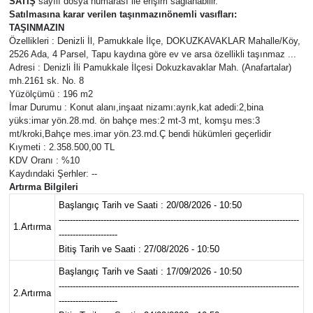
SATIŞ
sayılı dosya numarası ile erişim sağlanabilir.
Satılmasına karar verilen taşınmazınönemli vasıfları:
Sağlık
TAŞINMAZIN
Özellikleri : Denizli İl, Pamukkale İlçe, DOKUZKAVAKLAR Mahalle/Köy,
2526 Ada, 4 Parsel, Tapu kaydına göre ev ve arsa özellikli taşınmaz ...
Yazarlar
Adresi : Denizli İli Pamukkale İlçesi Dokuzkavaklar Mah. (Anafartalar)
mh.2161 sk. No. 8
Resmi İlan
Yüzölçümü : 196 m2
İmar Durumu : Konut alanı,inşaat nizamı:ayrık,kat adedi:2,bina
yüks:imar yön.28.md. ön bahçe mes:2 mt-3 mt, komşu mes:3
Resmi Reklam
mt/kroki,Bahçe mes.imar yön.23.md.Ç bendi hükümleri geçerlidir
Kıymeti : 2.358.500,00 TL
KDV Oranı : %10
Kaydındaki Şerhler: --
Artırma Bilgileri
Başlangıç Tarih ve Saati : 20/08/2026 - 10:50
--------------------------------------------------------------------------------------
1.Artırma
---------------------
Bitiş Tarih ve Saati : 27/08/2026 - 10:50
Başlangıç Tarih ve Saati : 17/09/2026 - 10:50
--------------------------------------------------------------------------------------
2.Artırma
---------------------