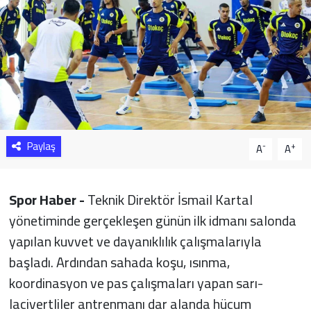
Sağlık
Yazarlar
Resmi İlan
Resmi Reklam
Paylaş
-
+
A
A
Spor Haber -
Teknik Direktör İsmail Kartal
yönetiminde gerçekleşen günün ilk idmanı salonda
yapılan kuvvet ve dayanıklılık çalışmalarıyla
başladı. Ardından sahada koşu, ısınma,
koordinasyon ve pas çalışmaları yapan sarı-
lacivertliler antrenmanı dar alanda hücum