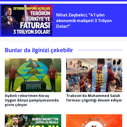
Nihat Zeybekci; “41 yılın
ekonomik maliyeti 3 Trilyon
Dolar!”
Bunlar da ilginizi çekebilir
Aydınlı rekortmen Koray
Trabzon’da Muhammed Salah
Uygun dünya şampiyonasında
forması çılgınlığı devam ediyor
piste çıkıyor