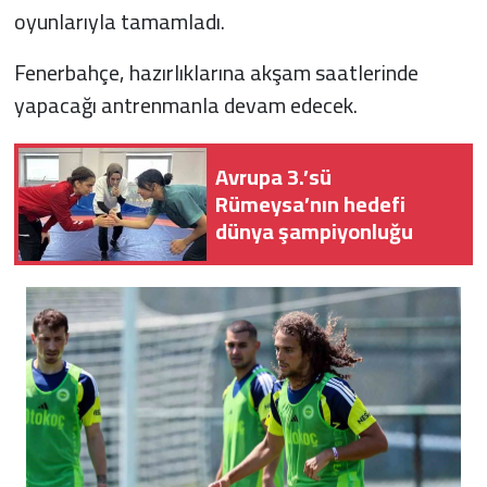
oyunlarıyla tamamladı.
Fenerbahçe, hazırlıklarına akşam saatlerinde
yapacağı antrenmanla devam edecek.
Avrupa 3.’sü
Rümeysa’nın hedefi
dünya şampiyonluğu