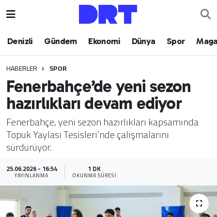
Denizli
Hava Durumu
Denizli
Gündem
Ekonomi
Dünya
Spor
Maga
Gündem
Trafik Durumu
HABERLER
SPOR
Fenerbahçe’de yeni sezon
Ekonomi
Puan Durumu ve Fikstür
hazırlıkları devam ediyor
Dünya
Tüm Manşetler
Fenerbahçe, yeni sezon hazırlıkları kapsamında
Topuk Yaylası Tesisleri’nde çalışmalarını
Spor
Son Dakika Haberleri
sürdürüyor.
Magazin
Haber Arşivi
25.06.2026 - 16:54
1 DK
YAYINLANMA
OKUNMA SÜRESI
Teknoloji
Yaşam