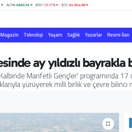
1
ALTIN
6660.55
BİST
13.779
BTC
64.944,08
Magazin
Teknoloji
Yaşam
Sağlık
Yazarlar
Resmi İlan
esinde ay yıldızlı bayrakla
Kalbinde Marifetli Gençler' programında 17 
larıyla yürüyerek milli birlik ve çevre bilinci 