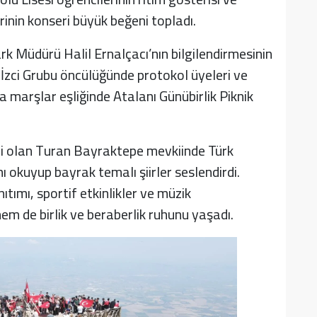
inin konseri büyük beğeni topladı.
k Müdürü Halil Ernalçacı’nın bilgilendirmesinin
 İzci Grubu öncülüğünde protokol üyeleri ve
la marşlar eşliğinde Atalanı Günübirlik Piknik
ri olan Turan Bayraktepe mevkiinde Türk
nı okuyup bayrak temalı şiirler seslendirdi.
mı, sportif etkinlikler ve müzik
hem de birlik ve beraberlik ruhunu yaşadı.