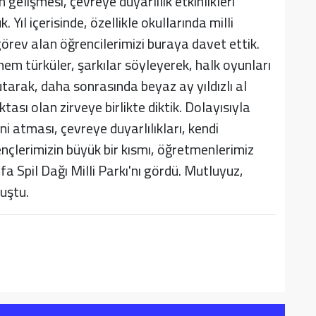
n gelişmesi, çevreye duyarlılık etkinlikleri
Yıl içerisinde, özellikle okullarında milli
 görev alan öğrencilerimizi buraya davet ettik.
hem türküler, şarkılar söyleyerek, halk oyunları
utarak, daha sonrasında beyaz ay yıldızlı al
ası olan zirveye birlikte diktik. Dolayısıyla
ini atması, çevreye duyarlılıkları, kendi
nçlerimizin büyük bir kısmı, öğretmenlerimiz
efa Spil Dağı Milli Parkı'nı gördü. Mutluyuz,
nuştu.