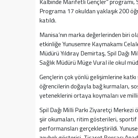
Kalbinde Marifetli Gençler" programı, Sp
Programa 17 okuldan yaklaşık 200 öğren
katıldı.
Manisa’nın marka değerlerinden biri olan
etkinliğe Yunusemre Kaymakamı Celalet
Müdürü Yıldıray Demirtaş, Spil Dağı Mi
Sağlık Müdürü Müge Vural ile okul müdür
Gençlerin çok yönlü gelişimlerine ka
öğrencilerin doğayla bağ kurmaları, sos
yeteneklerini ortaya koymaları ve mill
Spil Dağı Milli Parkı Ziyaretçi Merkezi ö
şiir okumaları, ritim gösterileri, sportif
performansları gerçekleştirildi. Yunus
zeybek gösterisi, Ticaret Borsası Anadol