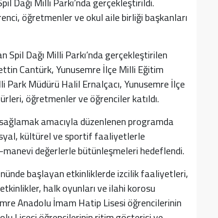
il Dağı Milli Parkı’nda gerçekleştirildi.
ci, öğretmenler ve okul aile birliği başkanları
 Spil Dağı Milli Parkı’nda gerçekleştirilen
tin Cantürk, Yunusemre İlçe Milli Eğitim
lli Park Müdürü Halil Ernalçacı, Yunusemre İlçe
leri, öğretmenler ve öğrenciler katıldı.
tkı sağlamak amacıyla düzenlenen programda
yal, kültürel ve sportif faaliyetlerle
i-manevi değerlerle bütünleşmeleri hedeflendi.
nünde başlayan etkinliklerde izcilik faaliyetleri,
 etkinlikler, halk oyunları ve ilahi korosu
emre Anadolu İmam Hatip Lisesi öğrencilerinin
u Lisesi öğrencilerinin ritim gösterisi ve