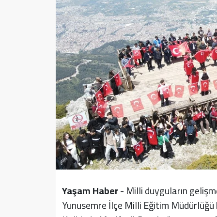
Sağlık
Yazarlar
Resmi İlan
Resmi Reklam
Yaşam Haber
- Milli duyguların geliş
Yunusemre İlçe Milli Eğitim Müdürlüğ