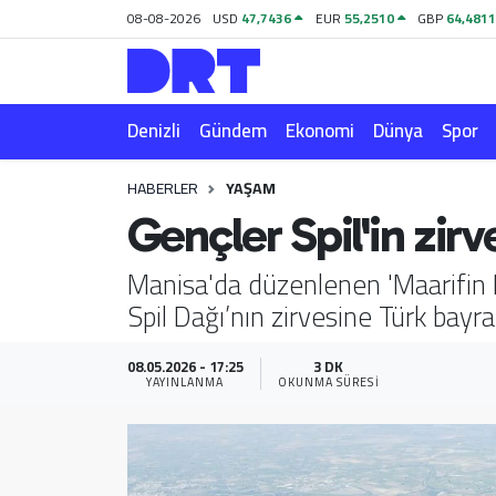
08-08-2026
USD
47,7436
EUR
55,2510
GBP
64,481
Denizli
Hava Durumu
Denizli
Gündem
Ekonomi
Dünya
Spor
Gündem
Trafik Durumu
HABERLER
YAŞAM
Ekonomi
Puan Durumu ve Fikstür
Gençler Spil'in zirv
Dünya
Tüm Manşetler
Manisa'da düzenlenen 'Maarifin 
Spil Dağı’nın zirvesine Türk bayrak
Spor
Son Dakika Haberleri
Magazin
Haber Arşivi
08.05.2026 - 17:25
3 DK
YAYINLANMA
OKUNMA SÜRESI
Teknoloji
Yaşam