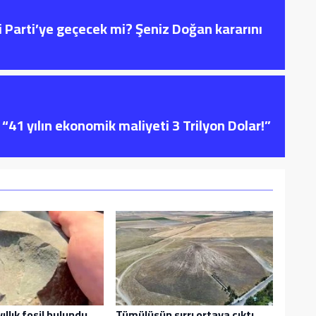
i Parti’ye geçecek mi? Şeniz Doğan kararını
“41 yılın ekonomik maliyeti 3 Trilyon Dolar!”
ıllık fosil bulundu
Tümülüsün sırrı ortaya çıktı