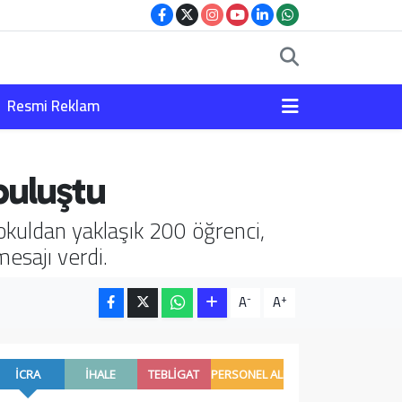
Resmi Reklam
 buluştu
okuldan yaklaşık 200 öğrenci,
mesajı verdi.
-
+
A
A