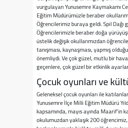
vurgulayan Yunusemre Kaymakamı Celal
Eğitim Müdürümüzle beraber okullarımız
Öğrencilerimiz buraya geldi. Spil Dağı 
Öğrencilerimizle beraber doğa yürüyüşü y
üstelik değişik okullarımızdan öğrencile
tanışması, kaynaşması, yapmış olduğu e
önemliydi. Ve çok güzel, mutlu bir hav
geçenlere, çok güzel bir etkinlik ayarlam
Çocuk oyunları ve kült
Geleneksel çocuk oyunları ile katılanla
Yunusemre İlçe Milli Eğitim Müdürü Yıl
kapsamında, mayıs ayında Maarif'in kal
okulumuzdan yaklaşık 200 öğrencimiz, ö