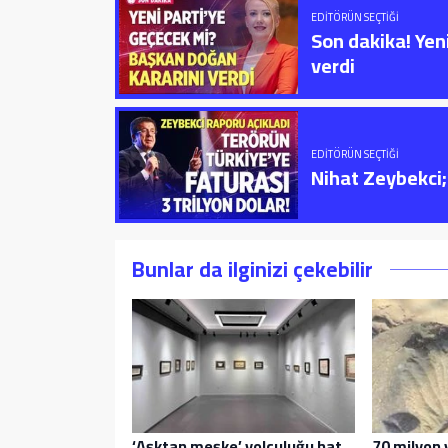
EDITÖRÜN SEÇTIĞI
Son dakika! Yen
verdi
EDITÖRÜN SEÇTIĞI
Nihat Zeybekci; 
Bunlar da ilginizi çekebilir
‘Aşktan meşke’ yolculuğu hat
70 milyon y