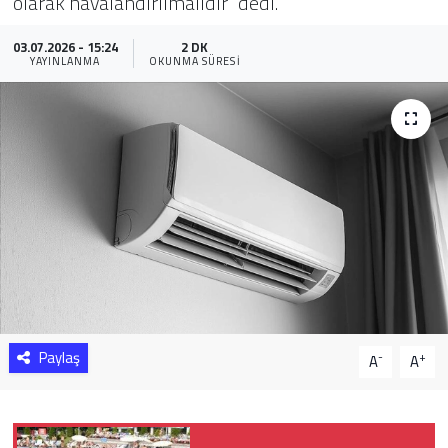
olarak havalandırılmalıdır" dedi.
Sağlık
03.07.2026 - 15:24
2 DK
YAYINLANMA
OKUNMA SÜRESI
Yazarlar
Resmi İlan
Resmi Reklam
Paylaş
-
+
A
A