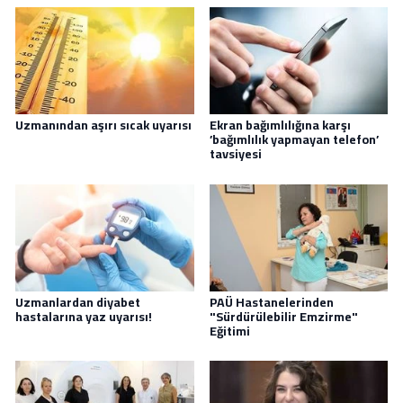
Uzmanından aşırı sıcak uyarısı
Ekran bağımlılığına karşı
’bağımlılık yapmayan telefon’
tavsiyesi
Uzmanlardan diyabet
PAÜ Hastanelerinden
hastalarına yaz uyarısı!
"Sürdürülebilir Emzirme"
Eğitimi