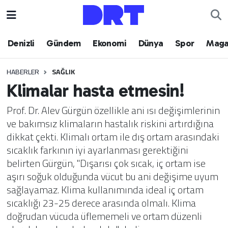
Denizli
Hava Durumu
Denizli
Gündem
Ekonomi
Dünya
Spor
Maga
Gündem
Trafik Durumu
HABERLER
SAĞLIK
Klimalar hasta etmesin!
Ekonomi
Puan Durumu ve Fikstür
Prof. Dr. Alev Gürgün özellikle ani ısı değişimlerinin
Dünya
Tüm Manşetler
ve bakımsız klimaların hastalık riskini artırdığına
dikkat çekti. Klimalı ortam ile dış ortam arasındaki
Spor
Son Dakika Haberleri
sıcaklık farkının iyi ayarlanması gerektiğini
belirten Gürgün, "Dışarısı çok sıcak, iç ortam ise
Magazin
Haber Arşivi
aşırı soğuk olduğunda vücut bu ani değişime uyum
sağlayamaz. Klima kullanımında ideal iç ortam
Teknoloji
sıcaklığı 23-25 derece arasında olmalı. Klima
doğrudan vücuda üflememeli ve ortam düzenli
Yaşam