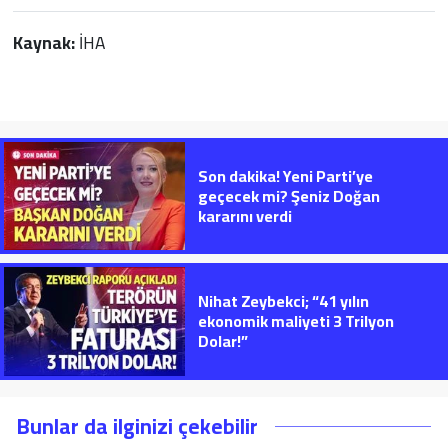
Kaynak:
İHA
Son dakika! Yeni Parti’ye
geçecek mi? Şeniz Doğan
kararını verdi
Nihat Zeybekci; “41 yılın
ekonomik maliyeti 3 Trilyon
Dolar!”
Bunlar da ilginizi çekebilir