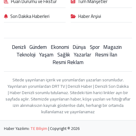
Puan Durumu ve Fikstür
Tüm Manşetler
Son Dakika Haberleri
Haber Arşivi
Denizli
Gündem
Ekonomi
Dünya
Spor
Magazin
Teknoloji
Yaşam
Sağlık
Yazarlar
Resmi İlan
Resmi Reklam
Sitede yayınlanan içerik ve yorumlardan yazarları sorumludur.
Yayınlanan yorumlardan DRT TV | Denizli Haber | Denizli Son Dakika
| Haber Denizli sorumlu tutulamaz. Sitedeki tüm harici linkler ayrı bir
sayfada açılır. Sitemizde yayınlanan haber, köşe yazıları ve fotoğraflar
izin alınmaksızın kaynak gösterilse dahi, herhangi bir ortamda
kullanılamaz ve yayınlanamaz
Haber Yazılımı:
TE Bilişim
| Copyright © 2026