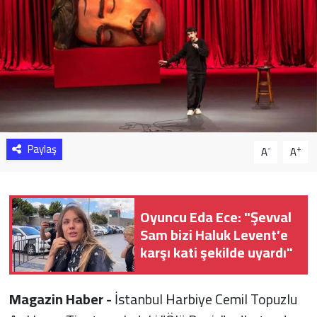
Sağlık
Yazarlar
Resmi İlan
Resmi Reklam
Paylaş
-
+
A
A
Oyuncu Eda Ece: "Şevval
Sam bizi Haluk Levent’e
karşı kati şekilde uyardı"
Magazin Haber -
İstanbul Harbiye Cemil Topuzlu