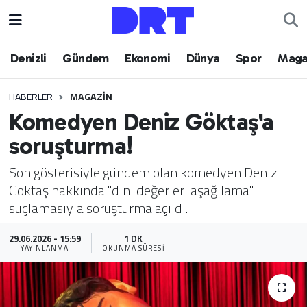
Denizli
Hava Durumu
Denizli
Gündem
Ekonomi
Dünya
Spor
Maga
Gündem
Trafik Durumu
HABERLER
MAGAZIN
Komedyen Deniz Göktaş'a
Ekonomi
Puan Durumu ve Fikstür
soruşturma!
Dünya
Tüm Manşetler
Son gösterisiyle gündem olan komedyen Deniz
Göktaş hakkında "dini değerleri aşağılama"
Spor
Son Dakika Haberleri
suçlamasıyla soruşturma açıldı.
Magazin
Haber Arşivi
29.06.2026 - 15:59
1 DK
YAYINLANMA
OKUNMA SÜRESI
Teknoloji
Yaşam