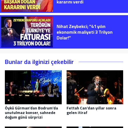
kararını verdi
Nihat Zeybekci; “41 yılın
ekonomik maliyeti 3 Trilyon
Dolar!”
Bunlar da ilginizi çekebilir
Öykü Gürman’dan Bodrum’da
Fettah Can’dan yıllar sonra
unutulmaz konser, sahnede
gelen itiraf
doğum günü sürprizi