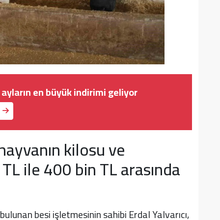
ayların en büyük indirimi geliyor
 hayvanın kilosu ve
 TL ile 400 bin TL arasında
unan besi işletmesinin sahibi Erdal Yalvarıcı,