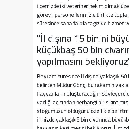
ilçemizde iki veteriner hekim olmak ü
görevli personellerimizle birlikte top
süresince sahada olacağız ve hizmet ve
"İl dışına 15 binini büy
küçükbaş 50 bin civarı
yapılmasını bekliyoruz
Bayram süresince il dışına yaklaşık 5
belirten Müdür Gönç, bu rakamın yaklaşı
hayvanların oluşturacağını söyleyerek,
varlığı açısından herhangi bir sıkıntım
stoğumuzun olduğunu özellikle belirtm
ilimizde yaklaşık 3 bin civarında büyük
hayvanın kesilmesini bekliyoruz. İlimiz