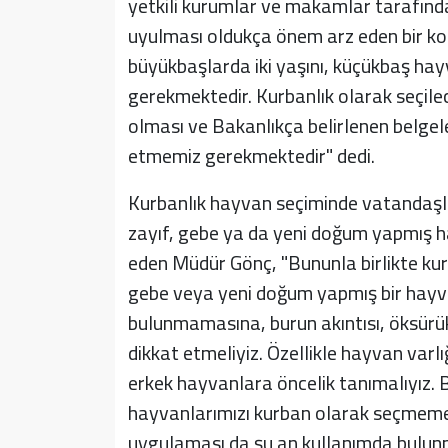
yetkili kurumlar ve makamlar tarafından
uyulması oldukça önem arz eden bir kon
büyükbaşlarda iki yaşını, küçükbaş hay
gerekmektedir. Kurbanlık olarak seçilec
olması ve Bakanlıkça belirlenen belgel
etmemiz gerekmektedir" dedi.
Kurbanlık hayvan seçiminde vatandaşları
zayıf, gebe ya da yeni doğum yapmış ha
eden Müdür Gönç, "Bununla birlikte kur
gebe veya yeni doğum yapmış bir hayv
bulunmamasına, burun akıntısı, öksür
dikkat etmeliyiz. Özellikle hayvan varlığ
erkek hayvanlara öncelik tanımalıyız. B
hayvanlarımızı kurban olarak seçmemel
uygulaması da şu an kullanımda bulunm