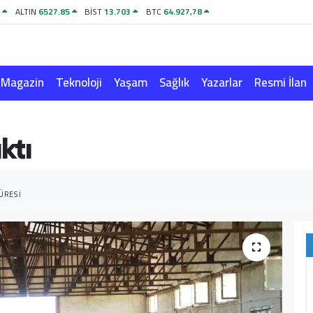
1
ALTIN
6527.85
BİST
13.703
BTC
64.927,78
Magazin
Teknoloji
Yaşam
Sağlık
Yazarlar
Resmi İlan
ktı
ÜRESI