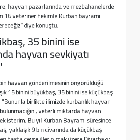
zere, hayvan pazarlarında ve mezbahanelerde
lam 16 veteriner hekimle Kurban bayramı
receğiz" diye konuştu.
ükbaş, 35 binini ise
nda hayvan sevkiyatı
"
0 bin hayvan gönderilmesinin öngörüldüğü
k 15 binini büyükbaş, 35 binini ise küçükbaş
 "Bununla birlikte ilimizde kurbanlık hayvan
ız bulunmadığını, yeterli miktarda hayvan
ek isterim. Bu yıl Kurban Bayramı süresince
baş, yaklaşık 9 bin civarında da küçükbaş
den başta çevre iller olmak üzere Diyarbakır,