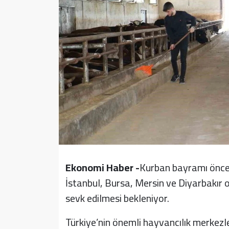
Sağlık
Yazarlar
Resmi İlan
Resmi Reklam
Ekonomi Haber -
Kurban bayramı önces
İstanbul, Bursa, Mersin ve Diyarbakır 
sevk edilmesi bekleniyor.
Türkiye’nin önemli hayvancılık merkezl