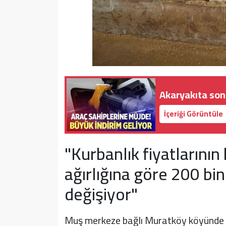
Akaryakıta son 
İçeriği Görüntüle
"Kurbanlık fiyatlarının
ağırlığına göre 200 bin
değişiyor"
Muş merkeze bağlı Muratköy köyünde bul