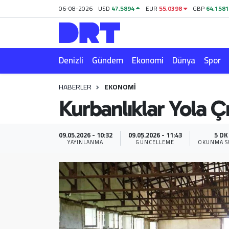
06-08-2026
USD
47,5894
EUR
55,0398
GBP
64,158
Denizli
Hava Durumu
Denizli
Gündem
Ekonomi
Dünya
Spor
Gündem
Trafik Durumu
HABERLER
EKONOMI
Ekonomi
Puan Durumu ve Fikstür
Kurbanlıklar Yola Çı
Dünya
Tüm Manşetler
09.05.2026 - 10:32
09.05.2026 - 11:43
5 DK
Spor
Son Dakika Haberleri
YAYINLANMA
GÜNCELLEME
OKUNMA S
Magazin
Haber Arşivi
Teknoloji
Yaşam