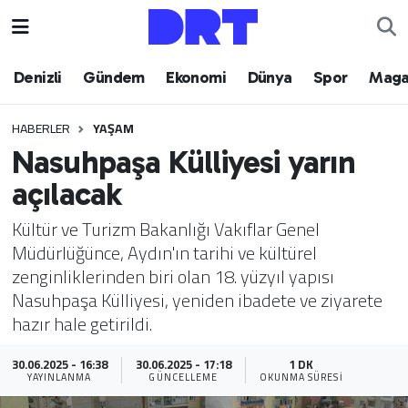
Denizli
Hava Durumu
Denizli
Gündem
Ekonomi
Dünya
Spor
Maga
Gündem
Trafik Durumu
HABERLER
YAŞAM
Nasuhpaşa Külliyesi yarın
Ekonomi
Puan Durumu ve Fikstür
açılacak
Dünya
Tüm Manşetler
Kültür ve Turizm Bakanlığı Vakıflar Genel
Müdürlüğünce, Aydın'ın tarihi ve kültürel
Spor
Son Dakika Haberleri
zenginliklerinden biri olan 18. yüzyıl yapısı
Nasuhpaşa Külliyesi, yeniden ibadete ve ziyarete
Magazin
Haber Arşivi
hazır hale getirildi.
Teknoloji
30.06.2025 - 16:38
30.06.2025 - 17:18
1 DK
YAYINLANMA
GÜNCELLEME
OKUNMA SÜRESI
Yaşam