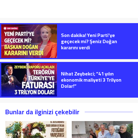
Son dakika! Yeni Parti’ye
geçecek mi? Şeniz Doğan
kararını verdi
Nihat Zeybekci; “41 yılın
ekonomik maliyeti 3 Trilyon
Dolar!”
Bunlar da ilginizi çekebilir