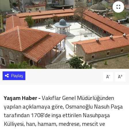
Sağlık
Yazarlar
Resmi İlan
Resmi Reklam
Paylaş
-
+
A
A
Yaşam Haber -
Vakıflar Genel Müdürlüğünden
yapılan açıklamaya göre, Osmanoğlu Nasuh Paşa
tarafından 1708'de inşa ettirilen Nasuhpaşa
Külliyesi, han, hamam, medrese, mescit ve