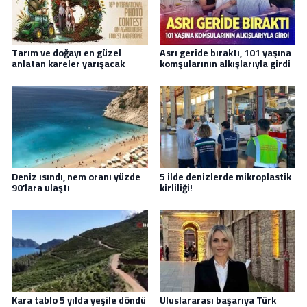
Tarım ve doğayı en güzel
Asrı geride bıraktı, 101 yaşına
anlatan kareler yarışacak
komşularının alkışlarıyla girdi
Deniz ısındı, nem oranı yüzde
5 ilde denizlerde mikroplastik
90’lara ulaştı
kirliliği!
Kara tablo 5 yılda yeşile döndü
Uluslararası başarıya Türk