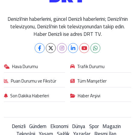
Denizli'nin haberlerini, güncel Denizli haberlerini; Denizli'nin
televizyonu, Denizli'nin tek televizyonundan takip edin.
Haber Denizli ise adres DRT TV.
Hava Durumu
Trafik Durumu
Puan Durumu ve Fikstür
Tüm Manşetler
Son Dakika Haberleri
Haber Arşivi
Denizli
Gündem
Ekonomi
Dünya
Spor
Magazin
Teknoloji
Yaşam
Sağlık
Yazarlar
Resmi İlan