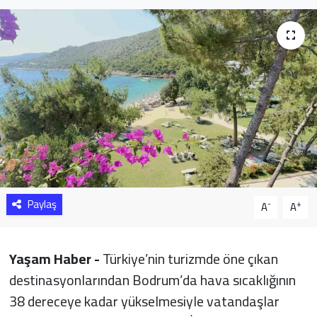
Sağlık
Yazarlar
Resmi İlan
Resmi Reklam
Paylaş
-
+
A
A
Yaşam Haber -
Türkiye’nin turizmde öne çıkan
destinasyonlarından Bodrum’da hava sıcaklığının
38 dereceye kadar yükselmesiyle vatandaşlar