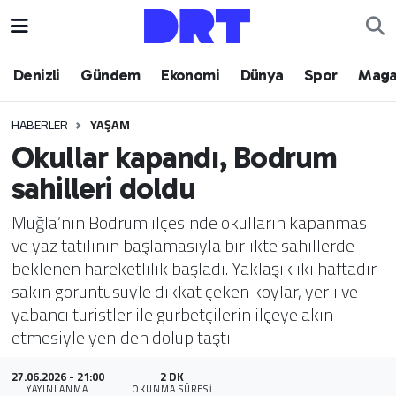
Denizli
Hava Durumu
Denizli
Gündem
Ekonomi
Dünya
Spor
Maga
Gündem
Trafik Durumu
HABERLER
YAŞAM
Okullar kapandı, Bodrum
Ekonomi
Puan Durumu ve Fikstür
sahilleri doldu
Dünya
Tüm Manşetler
Muğla’nın Bodrum ilçesinde okulların kapanması
ve yaz tatilinin başlamasıyla birlikte sahillerde
Spor
Son Dakika Haberleri
beklenen hareketlilik başladı. Yaklaşık iki haftadır
sakin görüntüsüyle dikkat çeken koylar, yerli ve
Magazin
Haber Arşivi
yabancı turistler ile gurbetçilerin ilçeye akın
etmesiyle yeniden dolup taştı.
Teknoloji
27.06.2026 - 21:00
2 DK
Yaşam
YAYINLANMA
OKUNMA SÜRESI