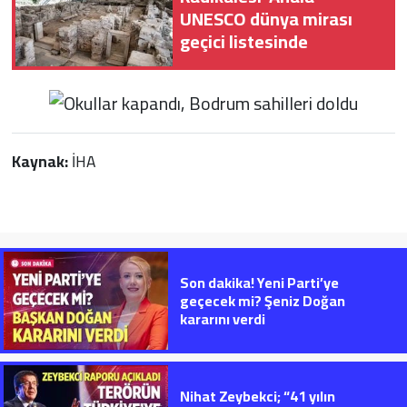
UNESCO dünya mirası
geçici listesinde
Kaynak:
İHA
Son dakika! Yeni Parti’ye
geçecek mi? Şeniz Doğan
kararını verdi
Nihat Zeybekci; “41 yılın