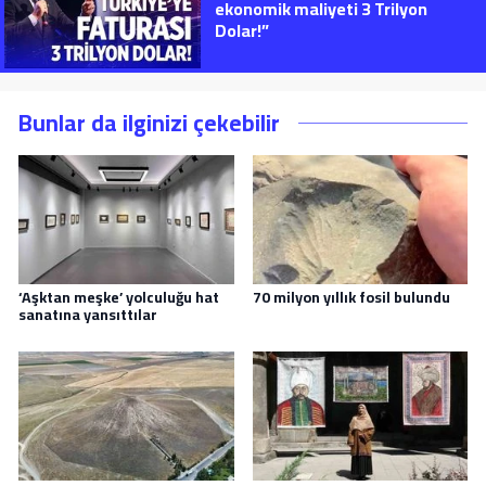
ekonomik maliyeti 3 Trilyon
Dolar!”
Bunlar da ilginizi çekebilir
‘Aşktan meşke’ yolculuğu hat
70 milyon yıllık fosil bulundu
sanatına yansıttılar