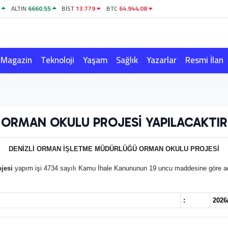
1
ALTIN
6660.55
BİST
13.779
BTC
64.944,08
Magazin
Teknoloji
Yaşam
Sağlık
Yazarlar
Resmi İlan
ORMAN OKULU PROJESİ YAPILACAKTIR
DENİZLİ ORMAN İŞLETME MÜDÜRLÜĞÜ ORMAN OKULU PROJESİ
jesi
yapım işi 4734 sayılı Kamu İhale Kanununun 19 uncu maddesine göre açık i
:
2026