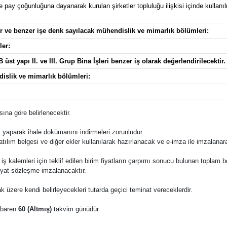
pay çoğunluğuna dayanarak kurulan şirketler topluluğu ilişkisi içinde kullanılma
ler ve benzer işe denk sayılacak mühendislik ve mimarlık bölümleri:
ler:
 üst yapı II. ve III. Grup Bina İşleri benzer iş olarak değerlendirilecektir.
dislik ve mimarlık bölümleri:
ına göre belirlenecektir.
 yaparak ihale dokümanını indirmeleri zorunludur.
katılım belgesi ve diğer ekler kullanılarak hazırlanacak ve e-imza ile imzalana
 bu iş kalemleri için teklif edilen birim fiyatların çarpımı sonucu bulunan toplam 
fiyat sözleşme imzalanacaktır.
k üzere kendi belirleyecekleri tutarda geçici teminat vereceklerdir.
tibaren
60 (Altmış)
takvim günüdür.