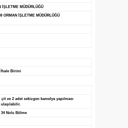
N İŞLETME MÜDÜRLÜĞÜ
108 ORMAN İŞLETME MÜDÜRLÜĞÜ
İhale Birimi
 çit ve 2 adet sekizgen kamelya yapılması
laşılabilir.
i 34 Nolu Bölme