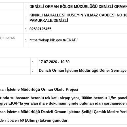
:
DENİZLİ ORMAN BÖLGE MÜDÜRLÜĞÜ DENİZLİ ORMA
KINIKLI MAHALLESİ HÜSEYİN YILMAZ CADDESİ NO 
:
PAMUKKALE/DENİZLİ
:
02582125455
i internet
:
https://ekap.kik.gov.tr/EKAP/
:
17.07.2026 - 10:30
:
Denizli Orman İşletme Müdürlüğü Döner Sermaye 
man İşletme Müdürlüğü Orman Okulu Projesi
arında su basman betonlu tek katlı ahşap yapı, 1000m betonlu 1,5m panel
ilgiye EKAP’ta yer alan ihale dokümanı içinde bulunan idari şartnameden u
man İşletme Müdürlüğü Denizli Orman İşletme Şefliği Çamlık Mesire Yer
den itibaren
60 (Altmış) takvim günüdür
.