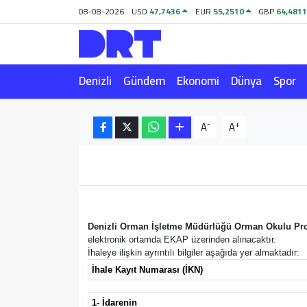
08-08-2026
USD
47,7436
EUR
55,2510
GBP
64,481
Denizli
Hava Durumu
Denizli
Gündem
Ekonomi
Dünya
Spor
Gündem
Trafik Durumu
Ekonomi
Puan Durumu ve Fikstür
-
+
A
A
Dünya
Tüm Manşetler
Spor
Son Dakika Haberleri
Magazin
Haber Arşivi
Denizli Orman İşletme Müdürlüğü Orman Okulu Pro
elektronik ortamda EKAP üzerinden alınacaktır.
İhaleye ilişkin ayrıntılı bilgiler aşağıda yer almaktadır:
Teknoloji
İhale Kayıt Numarası (İKN)
Yaşam
1- İdarenin