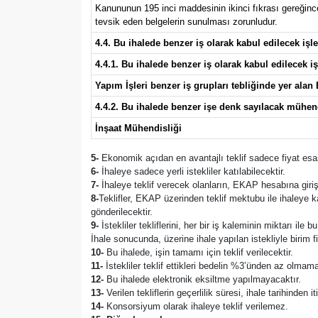
Kanununun 195 inci maddesinin ikinci fıkrası gereğince 
tevsik eden belgelerin sunulması zorunludur.
4.4. Bu ihalede benzer iş olarak kabul edilecek iş
4.4.1. Bu ihalede benzer iş olarak kabul edilecek iş
Yapım İşleri benzer iş grupları tebliğinde yer alan B
4.4.2. Bu ihalede benzer işe denk sayılacak mühen
İnşaat Mühendisliği
5-
Ekonomik açıdan en avantajlı teklif sadece fiyat esas
6-
İhaleye sadece yerli istekliler katılabilecektir.
7-
İhaleye teklif verecek olanların, EKAP hesabına giriş
8-
Teklifler, EKAP üzerinden teklif mektubu ile ihaleye 
gönderilecektir.
9-
İstekliler tekliflerini, her bir iş kaleminin miktarı ile
İhale sonucunda, üzerine ihale yapılan istekliyle birim 
10-
Bu ihalede, işin tamamı için teklif verilecektir.
11-
İstekliler teklif ettikleri bedelin %3’ünden az olmama
12-
Bu ihalede elektronik eksiltme yapılmayacaktır.
13-
Verilen tekliflerin geçerlilik süresi, ihale tarihinden i
14-
Konsorsiyum olarak ihaleye teklif verilemez.