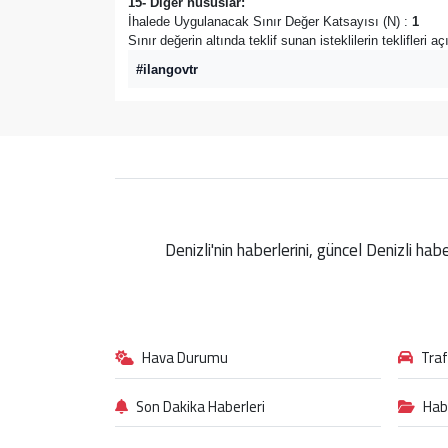
15- Diğer hususlar:
İhalede Uygulanacak Sınır Değer Katsayısı (N) :
1
Sınır değerin altında teklif sunan isteklilerin teklifleri 
#ilangovtr
Denizli'nin haberlerini, güncel Denizli ha
Hava Durumu
Tra
Son Dakika Haberleri
Hab