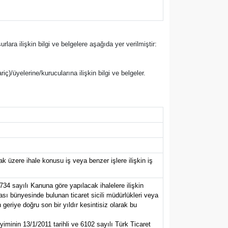
rlara ilişkin bilgi ve belgelere aşağıda yer verilmiştir:
riç)/üyelerine/kurucularına ilişkin bilgi ve belgeler.
 üzere ihale konusu iş veya benzer işlere ilişkin iş
734 sayılı Kanuna göre yapılacak ihalelere ilişkin
ası bünyesinde bulunan ticaret sicili müdürlükleri veya
eriye doğru son bir yıldır kesintisiz olarak bu
iminin 13/1/2011 tarihli ve 6102 sayılı Türk Ticaret