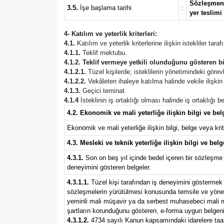
Sözleşmenin
3.5.
İşe başlama tarihi
:
yer teslimi
4- Katılım ve yeterlik kriterleri:
4.1.
Katılım ve yeterlik kriterlerine ilişkin istekliler tar
4.1.1.
Teklif mektubu.
4.1.2. Teklif vermeye yetkili olunduğunu gösteren bi
4.1.2.1.
Tüzel kişilerde; isteklilerin yönetimindeki görevli
4.1.2.2.
Vekâleten ihaleye katılma halinde vekile ilişkin b
4.1.3.
Geçici teminat.
4.1.4
İsteklinin iş ortaklığı olması halinde iş ortaklığı
4.2. Ekonomik ve mali yeterliğe ilişkin bilgi ve belg
Ekonomik ve mali yeterliğe ilişkin bilgi, belge veya krite
4.3. Mesleki ve teknik yeterliğe ilişkin bilgi ve belg
4.3.1.
Son on beş yıl içinde bedel içeren bir sözleşme 
deneyimini gösteren belgeler.
4.3.1.1.
Tüzel kişi tarafından iş deneyimini göstermek ü
sözleşmelerin yürütülmesi konusunda temsile ve yönetim
yeminli mali müşavir ya da serbest muhasebeci mali müş
şartların korunduğunu gösteren, e-forma uygun belgeni
4.3.1.2.
4734 sayılı Kanun kapsamındaki idarelere taahhü