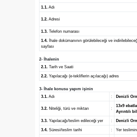
1.1.
Adı
Sağlık
1.2.
Adresi
Yazarlar
1.3.
Telefon numarası
Resmi İlan
1.4.
İhale dokümanının görülebileceği ve indirilebileceğ
sayfası
Resmi Reklam
2- İhalenin
2.1.
Tarih ve Saati
2.2.
Yapılacağı (e-tekliflerin açılacağı) adres
3- İhale konusu yapım işinin
3.1.
Adı
:
Denizli Or
13x9 ebatl
3.2.
Niteliği, türü ve miktarı
:
Ayrıntılı b
3.3.
Yapılacağı/teslim edileceği yer
:
Denizli Or
3.4.
Süresi/teslim tarihi
:
Yer teslimin