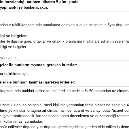
 imzalandığı tarihten itibaren 5 gün içinde
 yapılarak işe başlanacaktır.
afından e-teklif kapsamında sunulması gereken bilgi ve belgeler ile fiyat dışı unsu
lgi ve belgeler:
ler ile ilgisine göre, ortaklar ve ortaklık oranlarına (halka arz edilen hisseler ha
ilgi ve belgeler.
 beyannamesi.
eler ile bunların taşıması gereken kriterler:
r belirtilmemiştir.
eler ile bunların taşıması gereken kriterler:
kapsamında taahhüt edilen ve teklif edilen bedelin % 50 oranından az olmamak
zere kullanılan belgenin, tüzel kişiliğin yarısından fazla hissesine sahip ve 4
e yetkili olan ortağına ait olması halinde, ticaret ve sanayi odası/ticaret od
avir tarafından ilk ilan tarihinden sonra düzenlenen ve düzenlendiği tarihten g
n kullanılması zorunludur.
t edilenler dışında yurt dışında gerçekleştirilen işlerden elde edilen iş deney