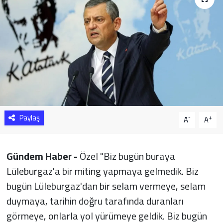
Sağlık
Yazarlar
Resmi İlan
Resmi Reklam
Paylaş
-
+
A
A
Gündem Haber -
Özel "Biz bugün buraya
Lüleburgaz'a bir miting yapmaya gelmedik. Biz
bugün Lüleburgaz'dan bir selam vermeye, selam
duymaya, tarihin doğru tarafında duranları
görmeye, onlarla yol yürümeye geldik. Biz bugün