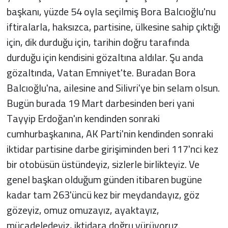
başkanı, yüzde 54 oyla seçilmiş Bora Balcıoğlu'nu
iftiralarla, haksızca, partisine, ülkesine sahip çıktığı
için, dik durduğu için, tarihin doğru tarafında
durduğu için kendisini gözaltına aldılar. Şu anda
gözaltında, Vatan Emniyet'te. Buradan Bora
Balcıoğlu'na, ailesine and Silivri'ye bin selam olsun.
Bugün burada 19 Mart darbesinden beri yani
Tayyip Erdoğan'ın kendinden sonraki
cumhurbaşkanına, AK Parti'nin kendinden sonraki
iktidar partisine darbe girişiminden beri 117'nci kez
bir otobüsün üstündeyiz, sizlerle birlikteyiz. Ve
genel başkan olduğum günden itibaren bugüne
kadar tam 263'üncü kez bir meydandayız, göz
gözeyiz, omuz omuzayız, ayaktayız,
mücadeledeyiz, iktidara doğru yürüyoruz.