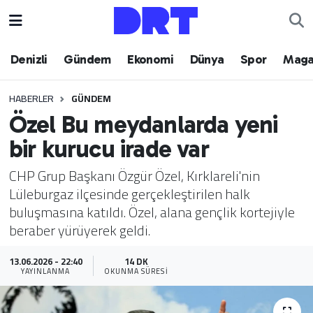
Denizli
Hava Durumu
Denizli
Gündem
Ekonomi
Dünya
Spor
Maga
Gündem
Trafik Durumu
HABERLER
GÜNDEM
Özel Bu meydanlarda yeni
Ekonomi
Puan Durumu ve Fikstür
bir kurucu irade var
Dünya
Tüm Manşetler
CHP Grup Başkanı Özgür Özel, Kırklareli'nin
Lüleburgaz ilçesinde gerçekleştirilen halk
Spor
Son Dakika Haberleri
buluşmasına katıldı. Özel, alana gençlik kortejiyle
beraber yürüyerek geldi.
Magazin
Haber Arşivi
13.06.2026 - 22:40
14 DK
Teknoloji
YAYINLANMA
OKUNMA SÜRESI
Yaşam