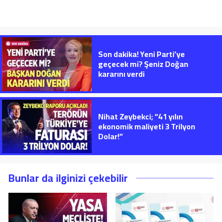
Son dakika! Yeni Parti’ye
geçecek mi? Şeniz Doğan
kararını verdi
Nihat Zeybekci; “41 yılın
ekonomik maliyeti 3 Trilyon
Dolar!”
Bunlar da ilginizi çekebilir