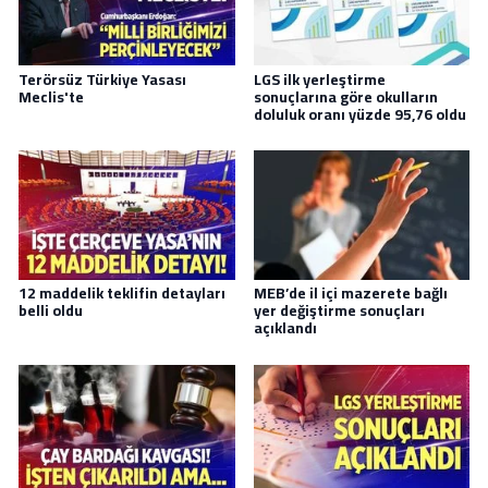
Terörsüz Türkiye Yasası
LGS ilk yerleştirme
Meclis'te
sonuçlarına göre okulların
doluluk oranı yüzde 95,76 oldu
12 maddelik teklifin detayları
MEB’de il içi mazerete bağlı
belli oldu
yer değiştirme sonuçları
açıklandı