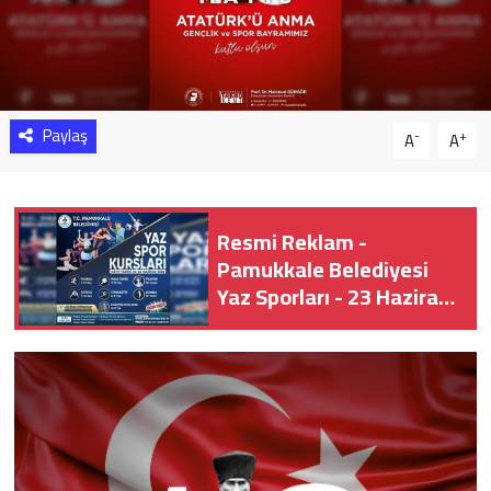
Sağlık
Yazarlar
Paylaş
-
+
A
A
Resmi İlan
Resmi Reklam
Resmi Reklam -
Pamukkale Belediyesi
Yaz Sporları - 23 Haziran
2026