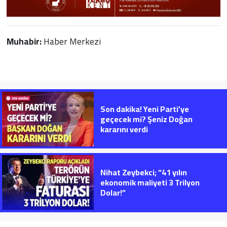
Muhabir:
Haber Merkezi
Son dakika! Yeni Parti’ye
geçecek mi? Şeniz Doğan
kararını verdi
Nihat Zeybekci; “41 yılın
ekonomik maliyeti 3 Trilyon
Dolar!”