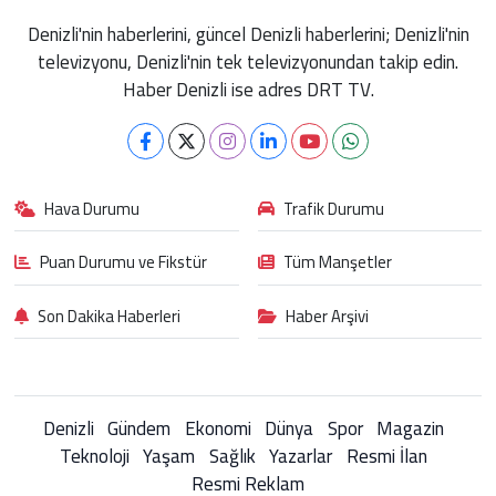
Denizli'nin haberlerini, güncel Denizli haberlerini; Denizli'nin
televizyonu, Denizli'nin tek televizyonundan takip edin.
Haber Denizli ise adres DRT TV.
Hava Durumu
Trafik Durumu
Puan Durumu ve Fikstür
Tüm Manşetler
Son Dakika Haberleri
Haber Arşivi
Denizli
Gündem
Ekonomi
Dünya
Spor
Magazin
Teknoloji
Yaşam
Sağlık
Yazarlar
Resmi İlan
Resmi Reklam