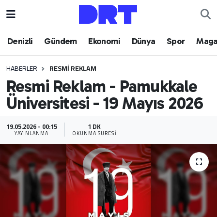
Denizli
Hava Durumu
Denizli
Gündem
Ekonomi
Dünya
Spor
Maga
Gündem
Trafik Durumu
HABERLER
RESMI REKLAM
Resmi Reklam - Pamukkale
Ekonomi
Puan Durumu ve Fikstür
Üniversitesi - 19 Mayıs 2026
Dünya
Tüm Manşetler
19.05.2026 - 00:15
1 DK
Spor
Son Dakika Haberleri
YAYINLANMA
OKUNMA SÜRESI
Magazin
Haber Arşivi
Teknoloji
Yaşam