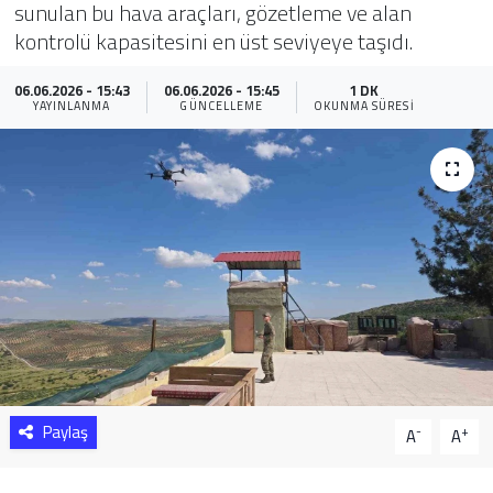
sunulan bu hava araçları, gözetleme ve alan
kontrolü kapasitesini en üst seviyeye taşıdı.
Sağlık
06.06.2026 - 15:43
06.06.2026 - 15:45
1 DK
Yazarlar
YAYINLANMA
GÜNCELLEME
OKUNMA SÜRESI
Resmi İlan
Resmi Reklam
Paylaş
-
+
A
A