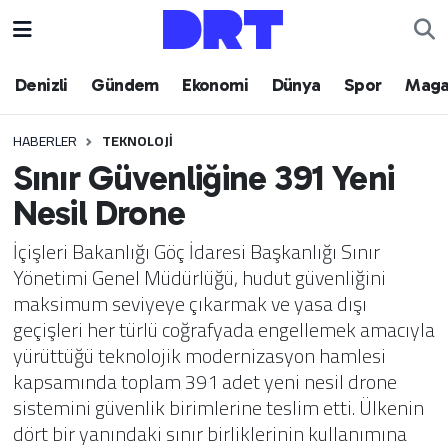
Denizli
Hava Durumu
Denizli
Gündem
Ekonomi
Dünya
Spor
Maga
Gündem
Trafik Durumu
HABERLER
TEKNOLOJI
Sınır Güvenliğine 391 Yeni
Ekonomi
Puan Durumu ve Fikstür
Nesil Drone
Dünya
Tüm Manşetler
İçişleri Bakanlığı Göç İdaresi Başkanlığı Sınır
Yönetimi Genel Müdürlüğü, hudut güvenliğini
Spor
Son Dakika Haberleri
maksimum seviyeye çıkarmak ve yasa dışı
geçişleri her türlü coğrafyada engellemek amacıyla
Magazin
Haber Arşivi
yürüttüğü teknolojik modernizasyon hamlesi
kapsamında toplam 391 adet yeni nesil drone
Teknoloji
sistemini güvenlik birimlerine teslim etti. Ülkenin
dört bir yanındaki sınır birliklerinin kullanımına
Yaşam