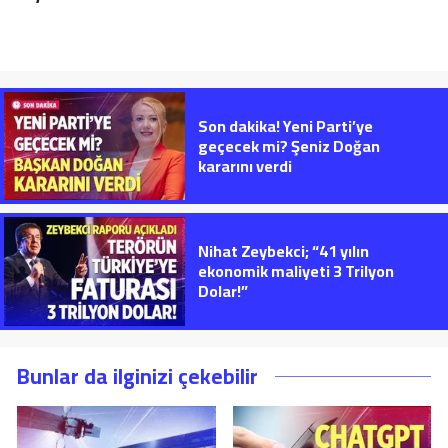
Son dakika! Yeni Parti’ye
geçecek mi? Şeniz Doğan
kararını verdi
Nihat Zeybekci; “41 yılın
ekonomik maliyeti 3 Trilyon
Dolar!”
Bunlar da ilginizi çekebilir