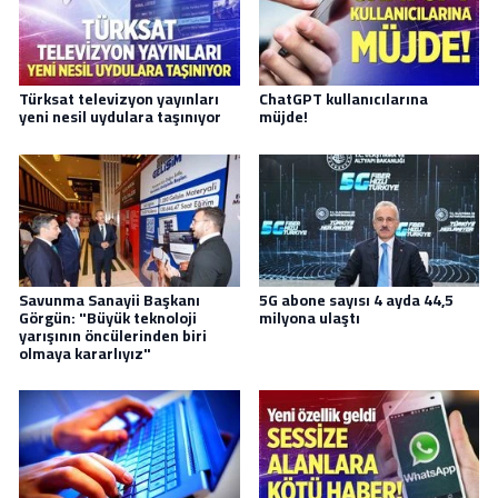
Türksat televizyon yayınları
ChatGPT kullanıcılarına
yeni nesil uydulara taşınıyor
müjde!
Savunma Sanayii Başkanı
5G abone sayısı 4 ayda 44,5
Görgün: "Büyük teknoloji
milyona ulaştı
yarışının öncülerinden biri
olmaya kararlıyız"