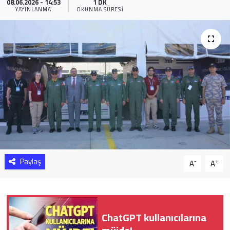
08.06.2026 - 14:53
1 DK
YAYINLANMA
OKUNMA SÜRESI
Sağlık
Yazarlar
Resmi İlan
Resmi Reklam
Paylaş
-
+
A
A
ChatGPT kullanıcılarına