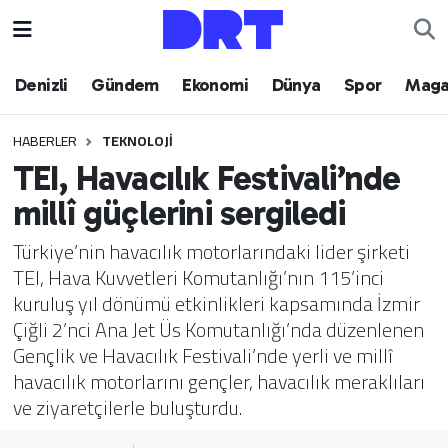
Denizli
Hava Durumu
Denizli
Gündem
Ekonomi
Dünya
Spor
Maga
Gündem
Trafik Durumu
HABERLER
TEKNOLOJI
TEI, Havacılık Festivali’nde
Ekonomi
Puan Durumu ve Fikstür
millî güçlerini sergiledi
Dünya
Tüm Manşetler
Türkiye’nin havacılık motorlarındaki lider şirketi
TEI, Hava Kuvvetleri Komutanlığı’nın 115’inci
Spor
Son Dakika Haberleri
kuruluş yıl dönümü etkinlikleri kapsamında İzmir
Çiğli 2’nci Ana Jet Üs Komutanlığı’nda düzenlenen
Magazin
Haber Arşivi
Gençlik ve Havacılık Festivali’nde yerli ve millî
havacılık motorlarını gençler, havacılık meraklıları
Teknoloji
ve ziyaretçilerle buluşturdu.
Yaşam