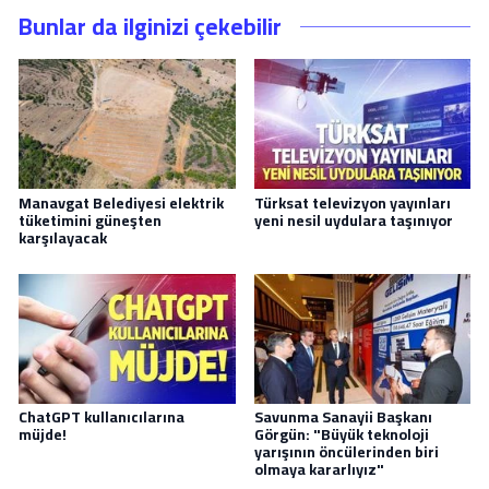
Bunlar da ilginizi çekebilir
Manavgat Belediyesi elektrik
Türksat televizyon yayınları
tüketimini güneşten
yeni nesil uydulara taşınıyor
karşılayacak
ChatGPT kullanıcılarına
Savunma Sanayii Başkanı
müjde!
Görgün: "Büyük teknoloji
yarışının öncülerinden biri
olmaya kararlıyız"