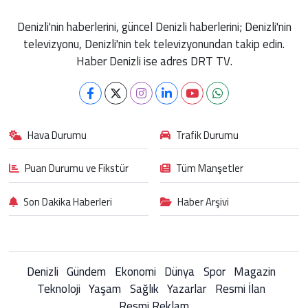
Denizli'nin haberlerini, güncel Denizli haberlerini; Denizli'nin
televizyonu, Denizli'nin tek televizyonundan takip edin.
Haber Denizli ise adres DRT TV.
Hava Durumu
Trafik Durumu
Puan Durumu ve Fikstür
Tüm Manşetler
Son Dakika Haberleri
Haber Arşivi
Denizli
Gündem
Ekonomi
Dünya
Spor
Magazin
Teknoloji
Yaşam
Sağlık
Yazarlar
Resmi İlan
Resmi Reklam