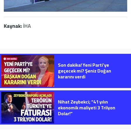
Kaynak:
İHA
Son dakika! Yeni Parti’ye
geçecek mi? Şeniz Doğan
kararını verdi
Nihat Zeybekci; “41 yılın
ekonomik maliyeti 3 Trilyon
Dolar!”