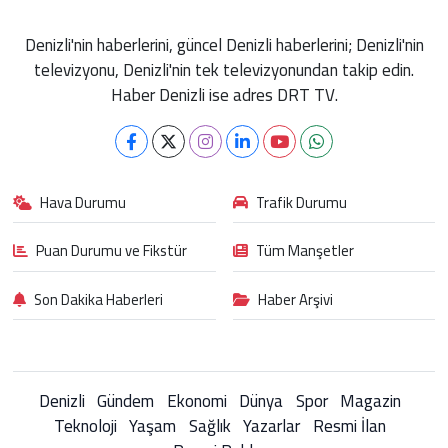
Denizli'nin haberlerini, güncel Denizli haberlerini; Denizli'nin
televizyonu, Denizli'nin tek televizyonundan takip edin.
Haber Denizli ise adres DRT TV.
Hava Durumu
Trafik Durumu
Puan Durumu ve Fikstür
Tüm Manşetler
Son Dakika Haberleri
Haber Arşivi
Denizli
Gündem
Ekonomi
Dünya
Spor
Magazin
Teknoloji
Yaşam
Sağlık
Yazarlar
Resmi İlan