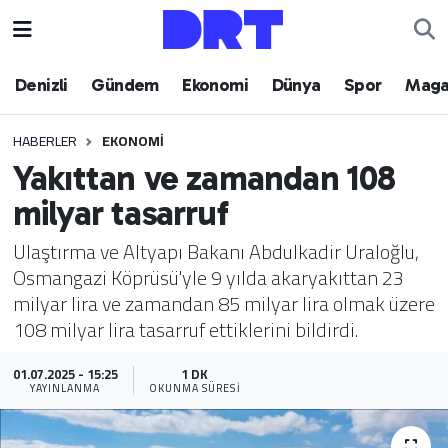
Denizli
Hava Durumu
Denizli
Gündem
Ekonomi
Dünya
Spor
Maga
Gündem
Trafik Durumu
HABERLER
EKONOMI
Yakıttan ve zamandan 108
Ekonomi
Puan Durumu ve Fikstür
milyar tasarruf
Dünya
Tüm Manşetler
Ulaştırma ve Altyapı Bakanı Abdulkadir Uraloğlu,
Osmangazi Köprüsü'yle 9 yılda akaryakıttan 23
Spor
Son Dakika Haberleri
milyar lira ve zamandan 85 milyar lira olmak üzere
108 milyar lira tasarruf ettiklerini bildirdi.
Magazin
Haber Arşivi
01.07.2025 - 15:25
1 DK
Teknoloji
YAYINLANMA
OKUNMA SÜRESI
Yaşam