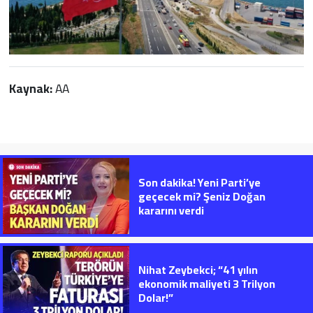
Kaynak:
AA
Son dakika! Yeni Parti’ye
geçecek mi? Şeniz Doğan
kararını verdi
Nihat Zeybekci; “41 yılın
ekonomik maliyeti 3 Trilyon
Dolar!”