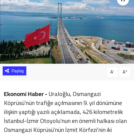
Sağlık
Yazarlar
Resmi İlan
Resmi Reklam
Paylaş
-
+
A
A
Ekonomi Haber -
Uraloğlu, Osmangazi
Köprüsü'nün trafiğe açılmasının 9. yıl dönümüne
ilişkin yaptığı yazılı açıklamada, 426 kilometrelik
İstanbul-İzmir Otoyolu'nun en önemli halkası olan
Osmangazi Köprüsü'nün İzmit Körfezi'nin iki