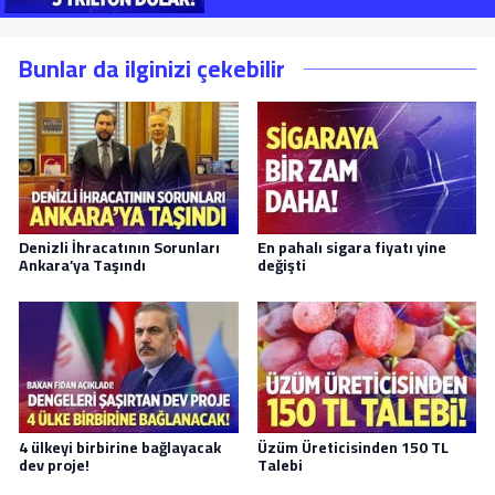
Bunlar da ilginizi çekebilir
Denizli İhracatının Sorunları
En pahalı sigara fiyatı yine
Ankara’ya Taşındı
değişti
4 ülkeyi birbirine bağlayacak
Üzüm Üreticisinden 150 TL
dev proje!
Talebi