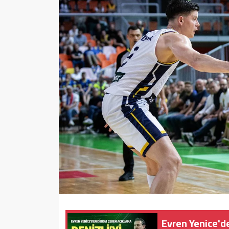
Sağlık
Yazarlar
Resmi İlan
Resmi Reklam
Evren Yenice'de