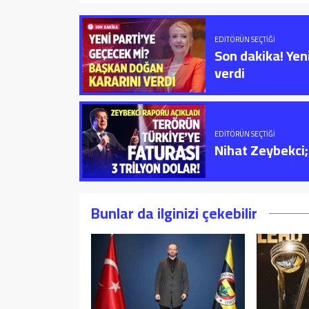
EDITÖRÜN SEÇTIĞI
Son dakika! Yen
verdi
EDITÖRÜN SEÇTIĞI
Nihat Zeybekci; 
Bunlar da ilginizi çekebilir