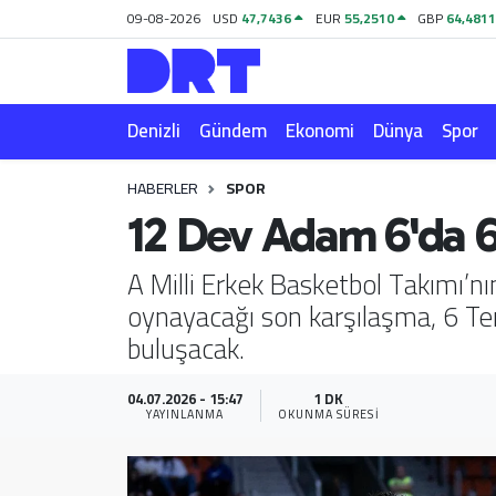
09-08-2026
USD
47,7436
EUR
55,2510
GBP
64,481
Denizli
Hava Durumu
Denizli
Gündem
Ekonomi
Dünya
Spor
Gündem
Trafik Durumu
HABERLER
SPOR
Ekonomi
Puan Durumu ve Fikstür
12 Dev Adam 6'da 
Dünya
Tüm Manşetler
A Milli Erkek Basketbol Takımı’n
oynayacağı son karşılaşma, 6 Te
Spor
Son Dakika Haberleri
buluşacak.
Magazin
Haber Arşivi
04.07.2026 - 15:47
1 DK
YAYINLANMA
OKUNMA SÜRESI
Teknoloji
Yaşam