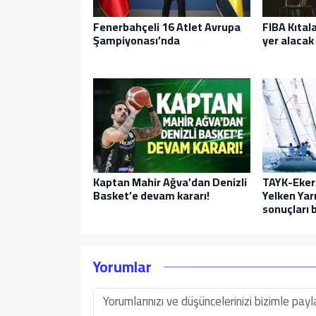
Fenerbahçeli 16 Atlet Avrupa
FIBA Kıtal
Şampiyonası’nda
yer alacak 
Kaptan Mahir Ağva’dan Denizli
TAYK-Eker
Basket’e devam kararı!
Yelken Yarı
sonuçları b
Yorumlar