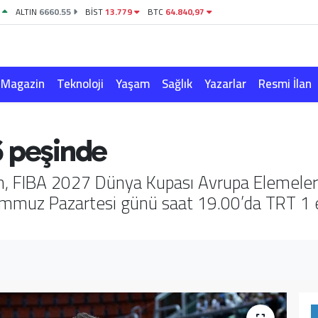
1
ALTIN
6660.55
BİST
13.779
BTC
64.840,97
Magazin
Teknoloji
Yaşam
Sağlık
Yazarlar
Resmi İlan
6 peşinde
ın, FIBA 2027 Dünya Kupası Avrupa Elemeleri
mmuz Pazartesi günü saat 19.00’da TRT 1 e