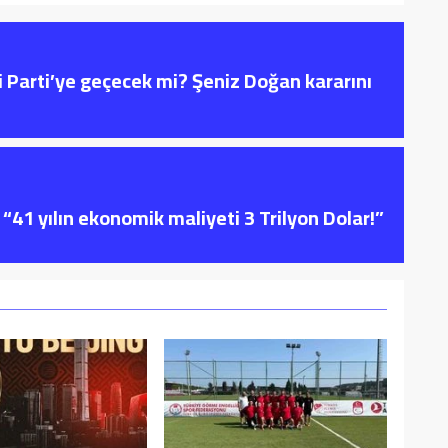
i Parti’ye geçecek mi? Şeniz Doğan kararını
“41 yılın ekonomik maliyeti 3 Trilyon Dolar!”