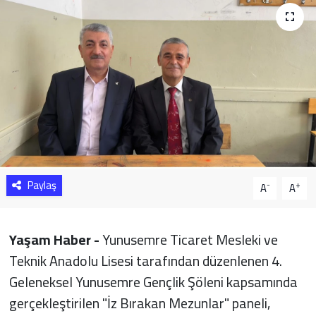
Sağlık
Yazarlar
Resmi İlan
Resmi Reklam
Paylaş
-
+
A
A
Yaşam Haber -
Yunusemre Ticaret Mesleki ve
Teknik Anadolu Lisesi tarafından düzenlenen 4.
Geleneksel Yunusemre Gençlik Şöleni kapsamında
gerçekleştirilen "İz Bırakan Mezunlar" paneli,