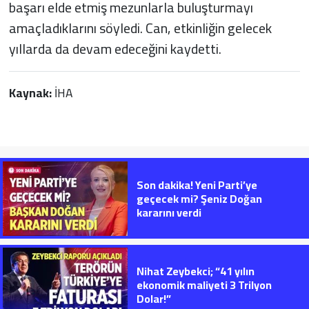
başarı elde etmiş mezunlarla buluşturmayı
amaçladıklarını söyledi. Can, etkinliğin gelecek
yıllarda da devam edeceğini kaydetti.
Kaynak:
İHA
Son dakika! Yeni Parti’ye
geçecek mi? Şeniz Doğan
kararını verdi
Nihat Zeybekci; “41 yılın
ekonomik maliyeti 3 Trilyon
Dolar!”