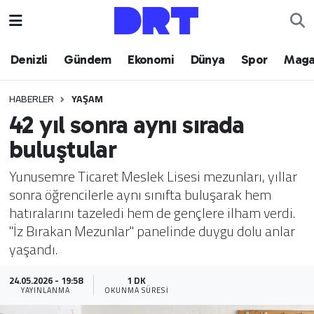
Denizli
Hava Durumu
Denizli
Gündem
Ekonomi
Dünya
Spor
Maga
Gündem
Trafik Durumu
HABERLER
YAŞAM
42 yıl sonra aynı sırada
Ekonomi
Puan Durumu ve Fikstür
buluştular
Dünya
Tüm Manşetler
Yunusemre Ticaret Meslek Lisesi mezunları, yıllar
sonra öğrencilerle aynı sınıfta buluşarak hem
Spor
Son Dakika Haberleri
hatıralarını tazeledi hem de gençlere ilham verdi.
"İz Bırakan Mezunlar" panelinde duygu dolu anlar
Magazin
Haber Arşivi
yaşandı.
Teknoloji
24.05.2026 - 19:58
1 DK
YAYINLANMA
OKUNMA SÜRESI
Yaşam