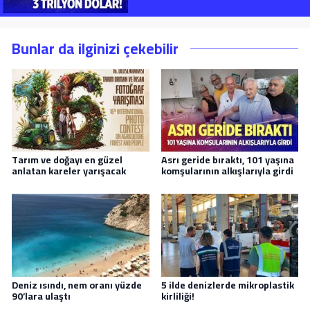
Bunlar da ilginizi çekebilir
Tarım ve doğayı en güzel
Asrı geride bıraktı, 101 yaşına
anlatan kareler yarışacak
komşularının alkışlarıyla girdi
Deniz ısındı, nem oranı yüzde
5 ilde denizlerde mikroplastik
90’lara ulaştı
kirliliği!