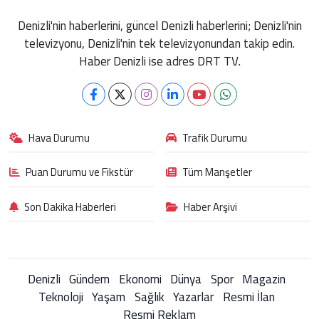
Denizli'nin haberlerini, güncel Denizli haberlerini; Denizli'nin
televizyonu, Denizli'nin tek televizyonundan takip edin.
Haber Denizli ise adres DRT TV.
Hava Durumu
Trafik Durumu
Puan Durumu ve Fikstür
Tüm Manşetler
Son Dakika Haberleri
Haber Arşivi
Denizli
Gündem
Ekonomi
Dünya
Spor
Magazin
Teknoloji
Yaşam
Sağlık
Yazarlar
Resmi İlan
Resmi Reklam