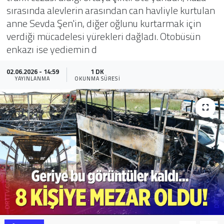
sırasında alevlerin arasından can havliyle kurtulan
Sağlık
anne Sevda Şen'in, diğer oğlunu kurtarmak için
verdiği mücadelesi yürekleri dağladı. Otobüsün
Yazarlar
enkazı ise yediemin d
Resmi İlan
02.06.2026 - 14:59
1 DK
YAYINLANMA
OKUNMA SÜRESI
Resmi Reklam