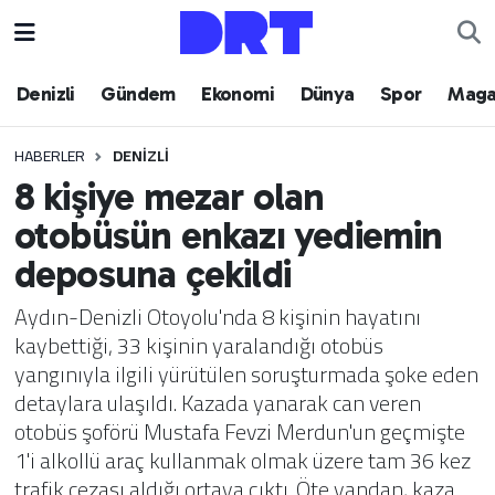
Denizli
Hava Durumu
Denizli
Gündem
Ekonomi
Dünya
Spor
Maga
Gündem
Trafik Durumu
HABERLER
DENIZLI
8 kişiye mezar olan
Ekonomi
Puan Durumu ve Fikstür
otobüsün enkazı yediemin
Dünya
Tüm Manşetler
deposuna çekildi
Spor
Son Dakika Haberleri
Aydın-Denizli Otoyolu'nda 8 kişinin hayatını
kaybettiği, 33 kişinin yaralandığı otobüs
Magazin
Haber Arşivi
yangınıyla ilgili yürütülen soruşturmada şoke eden
detaylara ulaşıldı. Kazada yanarak can veren
Teknoloji
otobüs şoförü Mustafa Fevzi Merdun'un geçmişte
1'i alkollü araç kullanmak olmak üzere tam 36 kez
Yaşam
trafik cezası aldığı ortaya çıktı. Öte yandan, kaza