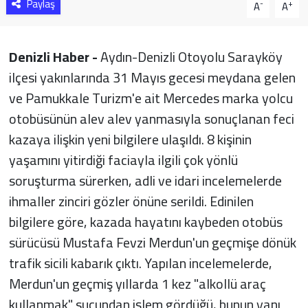
Paylaş
-
+
A
A
Denizli Haber -
Aydın-Denizli Otoyolu Sarayköy
ilçesi yakınlarında 31 Mayıs gecesi meydana gelen
ve Pamukkale Turizm'e ait Mercedes marka yolcu
otobüsünün alev alev yanmasıyla sonuçlanan feci
kazaya ilişkin yeni bilgilere ulaşıldı. 8 kişinin
yaşamını yitirdiği faciayla ilgili çok yönlü
soruşturma sürerken, adli ve idari incelemelerde
ihmaller zinciri gözler önüne serildi. Edinilen
bilgilere göre, kazada hayatını kaybeden otobüs
sürücüsü Mustafa Fevzi Merdun'un geçmişe dönük
trafik sicili kabarık çıktı. Yapılan incelemelerde,
Merdun'un geçmiş yıllarda 1 kez "alkollü araç
kullanmak" suçundan işlem gördüğü, bunun yanı