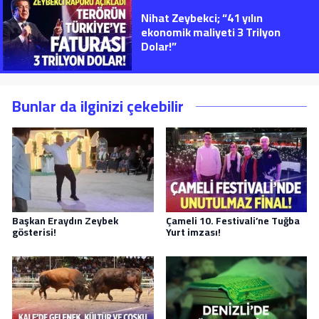
Nihat Zeybekci; “41 yılın
ekonomik maliyeti 3 Trilyon
Dolar!”
Bunlar da ilginizi çekebilir
Başkan Eraydın Zeybek
Çameli 10. Festivali’ne Tuğba
gösterisi!
Yurt imzası!