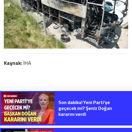
Kaynak:
İHA
Son dakika! Yeni Parti’ye
geçecek mi? Şeniz Doğan
kararını verdi