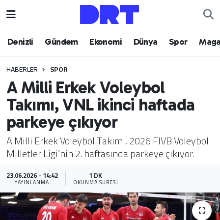
Denizli
Hava Durumu
Denizli
Gündem
Ekonomi
Dünya
Spor
Maga
Gündem
Trafik Durumu
HABERLER
SPOR
A Milli Erkek Voleybol
Ekonomi
Puan Durumu ve Fikstür
Takımı, VNL ikinci haftada
Dünya
Tüm Manşetler
parkeye çıkıyor
Spor
Son Dakika Haberleri
A Milli Erkek Voleybol Takımı, 2026 FIVB Voleybol
Milletler Ligi’nin 2. haftasında parkeye çıkıyor.
Magazin
Haber Arşivi
23.06.2026 - 14:42
1 DK
YAYINLANMA
OKUNMA SÜRESI
Teknoloji
Yaşam