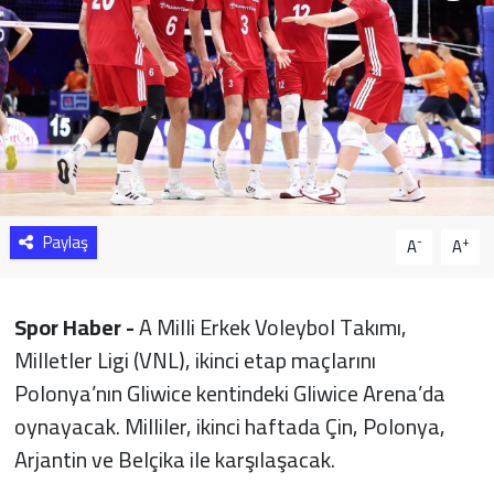
Sağlık
Yazarlar
Resmi İlan
Resmi Reklam
Paylaş
-
+
A
A
Spor Haber -
A Milli Erkek Voleybol Takımı,
Milletler Ligi (VNL), ikinci etap maçlarını
Polonya’nın Gliwice kentindeki Gliwice Arena’da
oynayacak. Milliler, ikinci haftada Çin, Polonya,
Arjantin ve Belçika ile karşılaşacak.