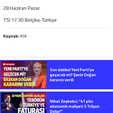
28 Haziran Pazar
TSİ 17.30 Belçika-Türkiye
Kaynak:
İHA
Son dakika! Yeni Parti’ye
geçecek mi? Şeniz Doğan
kararını verdi
Nihat Zeybekci; “41 yılın
ekonomik maliyeti 3 Trilyon
Dolar!”