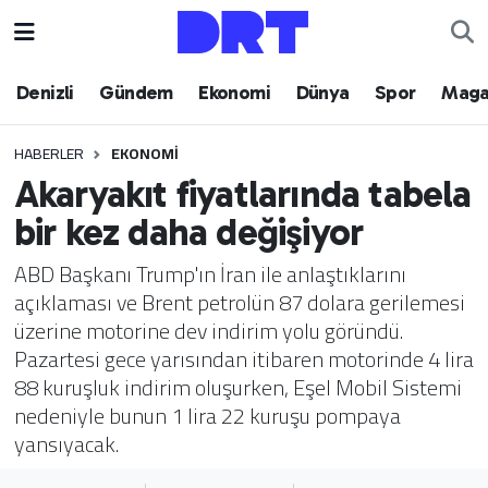
Denizli
Hava Durumu
Denizli
Gündem
Ekonomi
Dünya
Spor
Maga
Gündem
Trafik Durumu
HABERLER
EKONOMI
Akaryakıt fiyatlarında tabela
Ekonomi
Puan Durumu ve Fikstür
bir kez daha değişiyor
Dünya
Tüm Manşetler
ABD Başkanı Trump'ın İran ile anlaştıklarını
açıklaması ve Brent petrolün 87 dolara gerilemesi
Spor
Son Dakika Haberleri
üzerine motorine dev indirim yolu göründü.
Pazartesi gece yarısından itibaren motorinde 4 lira
Magazin
Haber Arşivi
88 kuruşluk indirim oluşurken, Eşel Mobil Sistemi
nedeniyle bunun 1 lira 22 kuruşu pompaya
Teknoloji
yansıyacak.
Yaşam