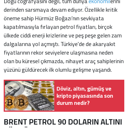
Doğu coğrafyasını değil, tüm dünya
ekonomil
erini
derinden sarsmaya devam ediyor. Özellikle kritik
öneme sahip Hürmüz Boğazı’nın sevkiyata
kapatılmasıyla fırlayan petrol fiyatları, birçok
ülkede ciddi enerji krizlerine ve peş peşe gelen zam
dalgalarına yol açmıştı. Türkiye'de de akaryakıt
fiyatlarının rekor seviyelere ulaşmasına neden
olan bu küresel çıkmazda, nihayet araç sahiplerinin
yüzünü güldürecek ilk olumlu gelişme yaşandı.
Döviz, altın, gümüş ve
kripto piyasasında son
durum nedir?
BRENT PETROL 90 DOLARIN ALTINI