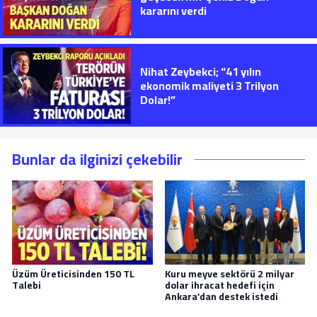
kararını verdi
Nihat Zeybekci; “41 yılın
ekonomik maliyeti 3 Trilyon
Dolar!”
Bunlar da ilginizi çekebilir
Üzüm Üreticisinden 150 TL
Kuru meyve sektörü 2 milyar
Talebi
dolar ihracat hedefi için
Ankara’dan destek istedi