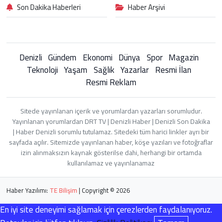
Son Dakika Haberleri
Haber Arşivi
Denizli
Gündem
Ekonomi
Dünya
Spor
Magazin
Teknoloji
Yaşam
Sağlık
Yazarlar
Resmi İlan
Resmi Reklam
Sitede yayınlanan içerik ve yorumlardan yazarları sorumludur.
Yayınlanan yorumlardan DRT TV | Denizli Haber | Denizli Son Dakika
| Haber Denizli sorumlu tutulamaz. Sitedeki tüm harici linkler ayrı bir
sayfada açılır. Sitemizde yayınlanan haber, köşe yazıları ve fotoğraflar
izin alınmaksızın kaynak gösterilse dahi, herhangi bir ortamda
kullanılamaz ve yayınlanamaz
Haber Yazılımı:
TE Bilişim
| Copyright © 2026
En iyi site deneyimi sağlamak için çerezlerden faydalanıyoruz.