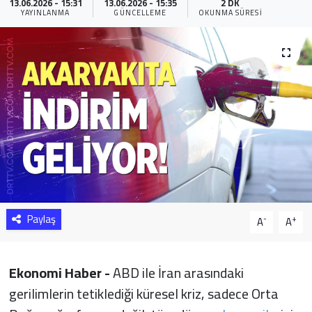
13.06.2026 - 15:31
13.06.2026 - 15:35
2 DK
YAYINLANMA
GÜNCELLEME
OKUNMA SÜRESI
Sağlık
Yazarlar
Resmi İlan
Resmi Reklam
Paylaş
-
+
A
A
Ekonomi Haber -
ABD ile İran arasındaki
gerilimlerin tetiklediği küresel kriz, sadece Orta