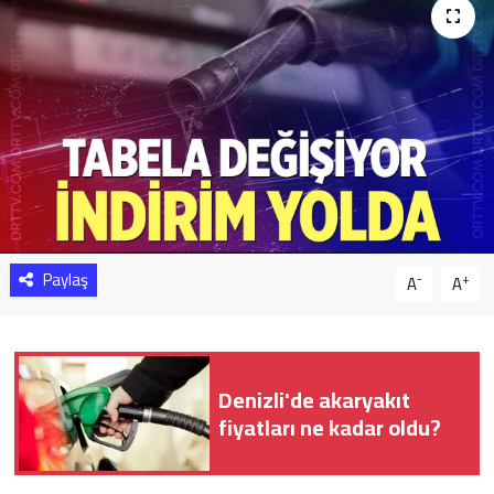
Sağlık
Yazarlar
Resmi İlan
Resmi Reklam
Paylaş
-
+
A
A
Denizli'de akaryakıt
fiyatları ne kadar oldu?