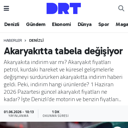
Denizli
Hava Durumu
Denizli
Gündem
Ekonomi
Dünya
Spor
Maga
Gündem
Trafik Durumu
HABERLER
DENIZLI
Akaryakıtta tabela değişiyor
Ekonomi
Puan Durumu ve Fikstür
Akaryakıta indirim var mı? Akaryakıt fiyatları
Dünya
Tüm Manşetler
petrol, kurdaki hareket ve küresel gelişmelerle
değişmeyi sürdürürken akaryakıtta indirim haberi
Spor
Son Dakika Haberleri
geldi. Peki, indirim hangi ürünlerde? 1 Haziran
2026 Pazartesi güncel akaryakıt fiyatları ne
Magazin
Haber Arşivi
kadar? İşte Denizli'de motorin ve benzin fiyatları...
Teknoloji
01.06.2026 - 10:13
1 DK
YAYINLANMA
OKUNMA SÜRESI
Yaşam