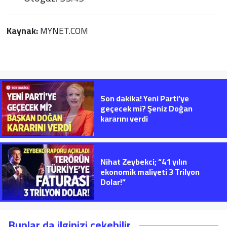
Kaynak:
MYNET.COM
Son dakika! Yeni Parti’ye
geçecek mi? Şeniz Doğan
kararını verdi
Nihat Zeybekci; “41 yılın
ekonomik maliyeti 3 Trilyon
Dolar!”
Bunlar da ilginizi çekebilir