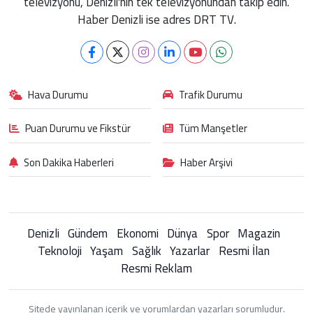
televizyonu, Denizli'nin tek televizyonundan takip edin.
Haber Denizli ise adres DRT TV.
Hava Durumu
Trafik Durumu
Puan Durumu ve Fikstür
Tüm Manşetler
Son Dakika Haberleri
Haber Arşivi
Denizli
Gündem
Ekonomi
Dünya
Spor
Magazin
Teknoloji
Yaşam
Sağlık
Yazarlar
Resmi İlan
Resmi Reklam
Sitede yayınlanan içerik ve yorumlardan yazarları sorumludur.