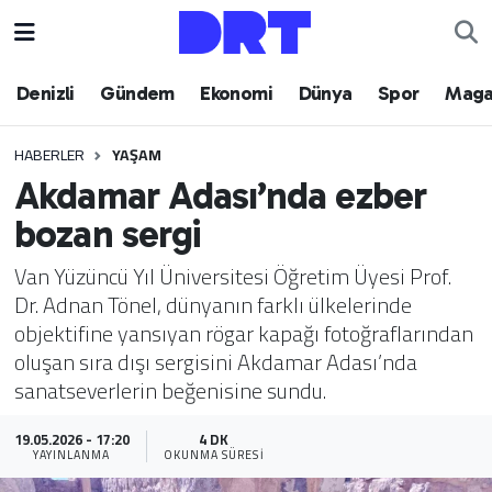
Denizli
Hava Durumu
Denizli
Gündem
Ekonomi
Dünya
Spor
Maga
Gündem
Trafik Durumu
HABERLER
YAŞAM
Akdamar Adası’nda ezber
Ekonomi
Puan Durumu ve Fikstür
bozan sergi
Dünya
Tüm Manşetler
Van Yüzüncü Yıl Üniversitesi Öğretim Üyesi Prof.
Dr. Adnan Tönel, dünyanın farklı ülkelerinde
Spor
Son Dakika Haberleri
objektifine yansıyan rögar kapağı fotoğraflarından
oluşan sıra dışı sergisini Akdamar Adası’nda
Magazin
Haber Arşivi
sanatseverlerin beğenisine sundu.
Teknoloji
19.05.2026 - 17:20
4 DK
YAYINLANMA
OKUNMA SÜRESI
Yaşam