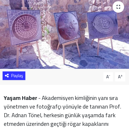
Sağlık
Yazarlar
Resmi İlan
Resmi Reklam
Paylaş
-
+
A
A
Yaşam Haber
- Akademisyen kimliğinin yanı sıra
yönetmen ve fotoğrafçı yönüyle de tanınan Prof.
Dr. Adnan Tönel, herkesin günlük yaşamda fark
etmeden üzerinden geçtiği rögar kapaklarını