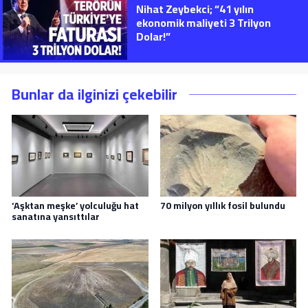
Nihat Zeybekci; “41 yılın
ekonomik maliyeti 3 Trilyon
Dolar!”
Bunlar da ilginizi çekebilir
‘Aşktan meşke’ yolculuğu hat
70 milyon yıllık fosil bulundu
sanatına yansıttılar