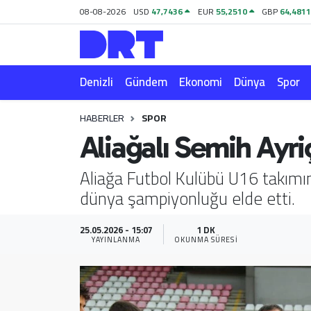
08-08-2026
USD
47,7436
EUR
55,2510
GBP
64,481
Denizli
Hava Durumu
Denizli
Gündem
Ekonomi
Dünya
Spor
Gündem
Trafik Durumu
HABERLER
SPOR
Ekonomi
Puan Durumu ve Fikstür
Aliağalı Semih Ayr
Dünya
Tüm Manşetler
Aliağa Futbol Kulübü U16 takımını
dünya şampiyonluğu elde etti.
Spor
Son Dakika Haberleri
Magazin
Haber Arşivi
25.05.2026 - 15:07
1 DK
YAYINLANMA
OKUNMA SÜRESI
Teknoloji
Yaşam