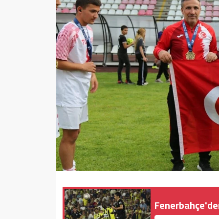
Sağlık
Yazarlar
Resmi İlan
Resmi Reklam
Fenerbahçe'den