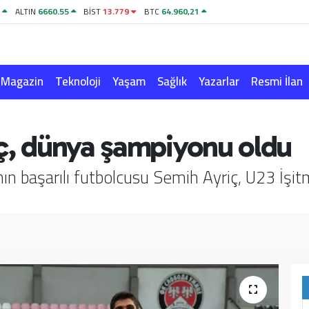
1
ALTIN
6660.55
BİST
13.779
BTC
64.960,21
Magazin
Teknoloji
Yaşam
Sağlık
Yazarlar
Resmi İlan
iç, dünya şampiyonu oldu
n başarılı futbolcusu Semih Ayriç, U23 İşitme