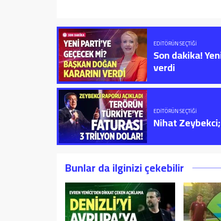
EDITÖRÜN SEÇTIĞI
Son dakika! Yen
verdi
EDITÖRÜN SEÇTIĞI
Nihat Zeybekci; 
Bunlar da ilginizi çekebilir