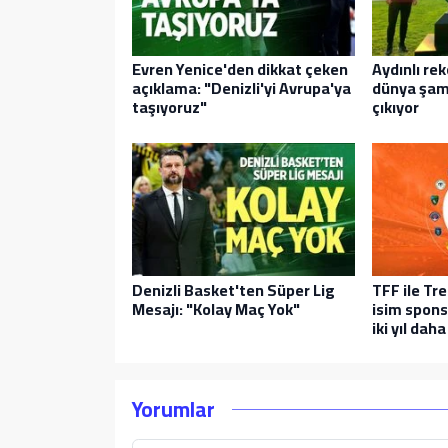
Evren Yenice'den dikkat çeken
Aydınlı r
açıklama: "Denizli'yi Avrupa'ya
dünya şam
taşıyoruz"
çıkıyor
Denizli Basket'ten Süper Lig
TFF ile Tr
Mesajı: "Kolay Maç Yok"
isim spon
iki yıl daha
Yorumlar