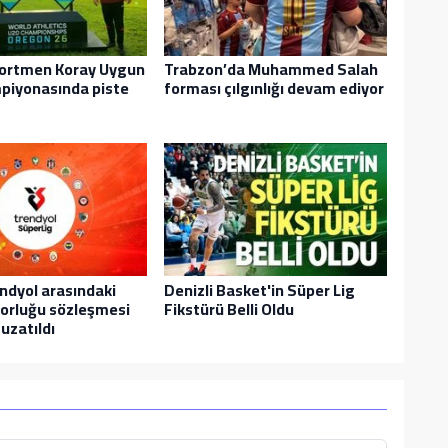
ekortmen Koray Uygun
Trabzon’da Muhammed Salah
piyonasında piste
forması çılgınlığı devam ediyor
endyol arasındaki
Denizli Basket'in Süper Lig
sorluğu sözleşmesi
Fikstürü Belli Oldu
 uzatıldı