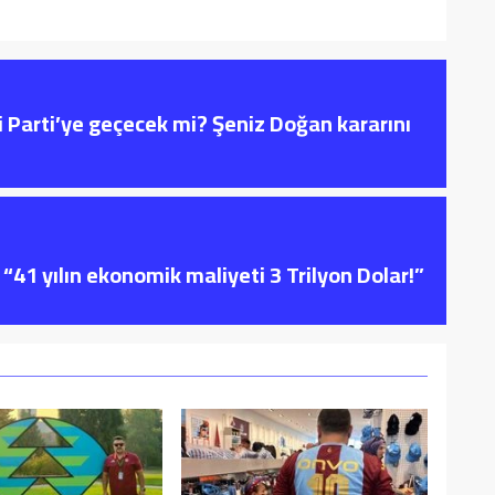
i Parti’ye geçecek mi? Şeniz Doğan kararını
“41 yılın ekonomik maliyeti 3 Trilyon Dolar!”