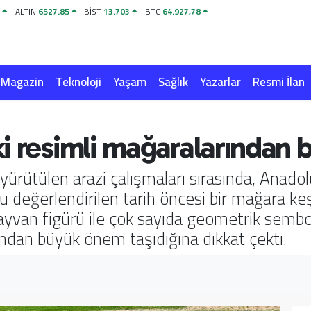
1
ALTIN
6527.85
BİST
13.703
BTC
64.927,78
Magazin
Teknoloji
Yaşam
Sağlık
Yazarlar
Resmi İlan
i resimli mağaralarından b
rütülen arazi çalışmaları sırasında, Anadol
u değerlendirilen tarih öncesi bir mağara keş
yvan figürü ile çok sayıda geometrik sembol 
ından büyük önem taşıdığına dikkat çekti.