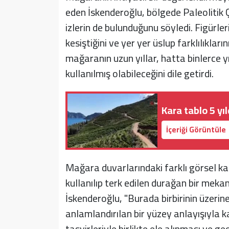
eden İskenderoğlu, bölgede Paleolitik 
izlerin de bulunduğunu söyledi. Figürleri
kesiştiğini ve yer yer üslup farklılıkla
mağaranın uzun yıllar, hatta binlerce 
kullanılmış olabileceğini dile getirdi.
Kara tablo 5 yı
İçeriği Görüntüle
Mağara duvarlarındaki farklı görsel kat
kullanılıp terk edilen durağan bir mek
İskenderoğlu, "Burada birbirinin üzeri
anlamlandırılan bir yüzey anlayışıyla ka
tasvirleriyle birlikte ele alınması ve 