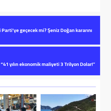
i Parti’ye geçecek mi? Şeniz Doğan kararını
“41 yılın ekonomik maliyeti 3 Trilyon Dolar!”