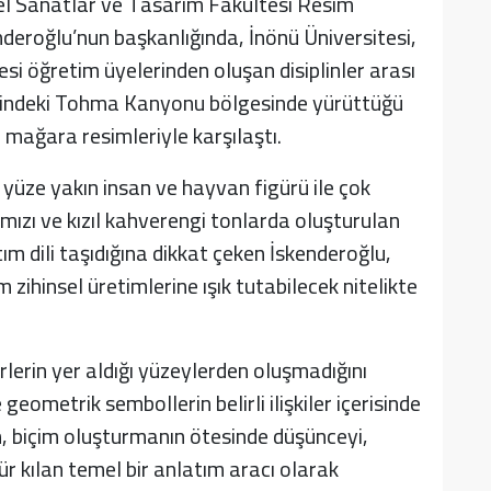
zel Sanatlar ve Tasarım Fakültesi Resim
eroğlu’nun başkanlığında, İnönü Üniversitesi,
esi öğretim üyelerinden oluşan disiplinler arası
risindeki Tohma Kanyonu bölgesinde yürüttüğü
i mağara resimleriyle karşılaştı.
yüze yakın insan ve hayvan figürü ile çok
mızı ve kızıl kahverengi tonlarda oluşturulan
ım dili taşıdığına dikkat çeken İskenderoğlu,
 zihinsel üretimlerine ışık tutabilecek nitelikte
rlerin yer aldığı yüzeylerden oluşmadığını
geometrik sembollerin belirli ilişkiler içerisinde
nin, biçim oluşturmanın ötesinde düşünceyi,
r kılan temel bir anlatım aracı olarak