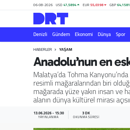
06-08-2026
USD
47,5894
EUR
55,0398
GBP
64,158
Denizli
Hava Durumu
Denizli
Gündem
Ekonomi
Dünya
Spor
Gündem
Trafik Durumu
HABERLER
YAŞAM
Ekonomi
Puan Durumu ve Fikstür
Anadolu’nun en esk
Dünya
Tüm Manşetler
Malatya’da Tohma Kanyonu’nda yü
resimli mağaralarından biri olduğ
Spor
Son Dakika Haberleri
mağarada yüze yakın insan ve ha
Magazin
Haber Arşivi
alanın dünya kültürel mirası açıs
Teknoloji
13.06.2026 - 15:30
3 DK
YAYINLANMA
OKUNMA SÜRESI
Yaşam