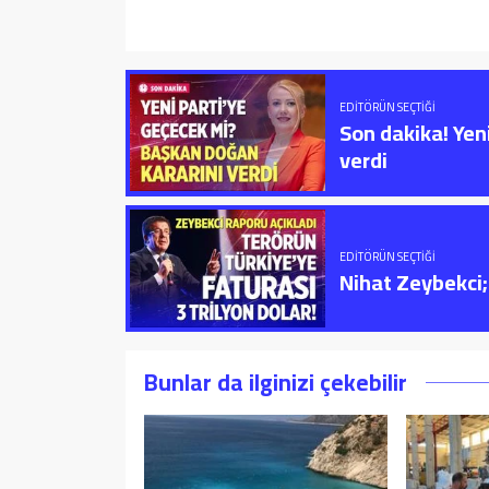
EDITÖRÜN SEÇTIĞI
Son dakika! Yen
verdi
EDITÖRÜN SEÇTIĞI
Nihat Zeybekci; 
Bunlar da ilginizi çekebilir