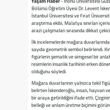
Yaşam Haber
- İnönü Üniversitesi Gü
Bölümü Öğretim Üyesi Dr. Levent İskend
İstanbul Üniversitesi ve Fırat Üniversit
araştırma ekibi, Malatya sınırları içe
arazi çalışmaları sırasında dikkat çekic
İlk incelemelerde mağara duvarlarında 
sayıda geometrik sembol belirlendi. Kır
figürlerin şematik ve simgesel bir anlat
resimlerin insanlık tarihinin erken dönem
olduğunu söyledi.
Mağara duvarlarının yalnızca tekil figü
belirten İskenderoğlu, insan, hayvan ve 
bir araya getirildiğini ifade etti. Çizgi
belleği ve anlam üretme biçimini görünü