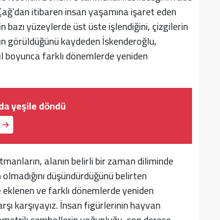
Çağ’dan itibaren insan yaşamına işaret eden
n bazı yüzeylerde üst üste işlendiğini, çizgilerin
rının görüldüğünü kaydeden İskenderoğlu,
yıl boyunca farklı dönemlerde yeniden
lda yeşile döndü
manların, alanın belirli bir zaman diliminde
an olmadığını düşündürdüğünü belirten
ne eklenen ve farklı dönemlerde yeniden
rşı karşıyayız. İnsan figürlerinin hayvan
geometrik sembollerin yoğunluğu, son derece