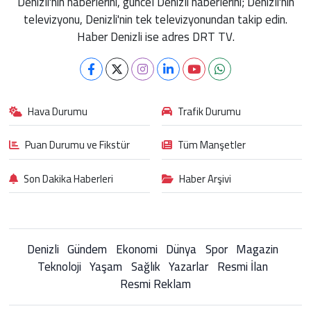
Denizli'nin haberlerini, güncel Denizli haberlerini; Denizli'nin
televizyonu, Denizli'nin tek televizyonundan takip edin.
Haber Denizli ise adres DRT TV.
Hava Durumu
Trafik Durumu
Puan Durumu ve Fikstür
Tüm Manşetler
Son Dakika Haberleri
Haber Arşivi
Denizli
Gündem
Ekonomi
Dünya
Spor
Magazin
Teknoloji
Yaşam
Sağlık
Yazarlar
Resmi İlan
Resmi Reklam