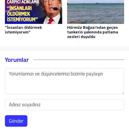
"İnsanları öldürmek
Hürmüz Boğazı’ndan geçen
istemiyorum"
tankerin yakınında patlama
sesleri duyuldu
Yorumlar
Gönder