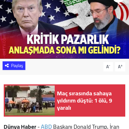
Sağlık
Yazarlar
Resmi İlan
Resmi Reklam
Paylaş
-
+
A
A
Maç sırasında sahaya
yıldırım düştü: 1 ölü, 9
yaralı
Dünya Haber
-
ABD
Başkanı Donald Trump, İran