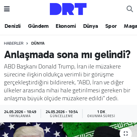
Denizli
Hava Durumu
Denizli
Gündem
Ekonomi
Dünya
Spor
Maga
Gündem
Trafik Durumu
HABERLER
DÜNYA
Anlaşmada sona mı gelindi?
Ekonomi
Puan Durumu ve Fikstür
ABD Başkanı Donald Trump, İran ile müzakere
Dünya
Tüm Manşetler
sürecine ilişkin oldukça verimli bir görüşme
gerçekleştirdiğini bildirerek, "ABD, İran ve diğer
Spor
Son Dakika Haberleri
ülkeler arasında nihai hale getirilmesi gereken bir
anlaşma büyük ölçüde müzakere edildi" dedi.
Magazin
Haber Arşivi
24.05.2026 - 10:49
24.05.2026 - 10:54
1 DK
Teknoloji
YAYINLANMA
GÜNCELLEME
OKUNMA SÜRESI
Yaşam