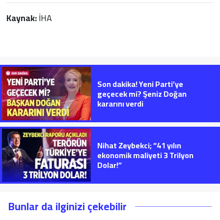
Kaynak:
İHA
Son dakika! Yeni Parti’ye
geçecek mi? Şeniz Doğan
kararını verdi
Nihat Zeybekci; “41 yılın
ekonomik maliyeti 3 Trilyon
Dolar!”
Bunlar da ilginizi çekebilir