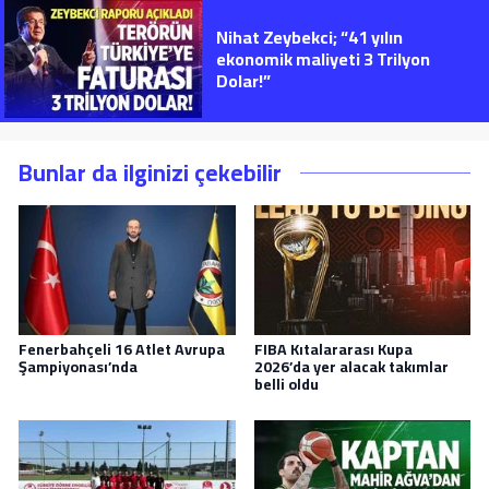
Nihat Zeybekci; “41 yılın
ekonomik maliyeti 3 Trilyon
Dolar!”
Bunlar da ilginizi çekebilir
Fenerbahçeli 16 Atlet Avrupa
FIBA Kıtalararası Kupa
Şampiyonası’nda
2026’da yer alacak takımlar
belli oldu