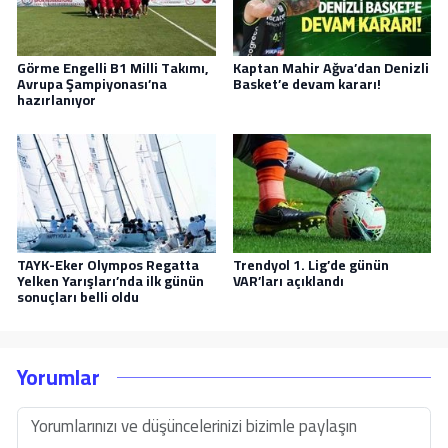
Görme Engelli B1 Milli Takımı,
Kaptan Mahir Ağva’dan Denizli
Avrupa Şampiyonası’na
Basket’e devam kararı!
hazırlanıyor
TAYK-Eker Olympos Regatta
Trendyol 1. Lig’de günün
Yelken Yarışları’nda ilk günün
VAR’ları açıklandı
sonuçları belli oldu
Yorumlar