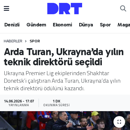
Denizli
Hava Durumu
Denizli
Gündem
Ekonomi
Dünya
Spor
Maga
Gündem
Trafik Durumu
HABERLER
SPOR
Arda Turan, Ukrayna’da yılın
Ekonomi
Puan Durumu ve Fikstür
teknik direktörü seçildi
Dünya
Tüm Manşetler
Ukrayna Premier Lig ekiplerinden Shakhtar
Donetsk’i çalıştıran Arda Turan, Ukrayna’da yılın
Spor
Son Dakika Haberleri
teknik direktörü ödülünü kazandı.
Magazin
Haber Arşivi
14.06.2026 - 17:07
1 DK
YAYINLANMA
OKUNMA SÜRESI
Teknoloji
Yaşam