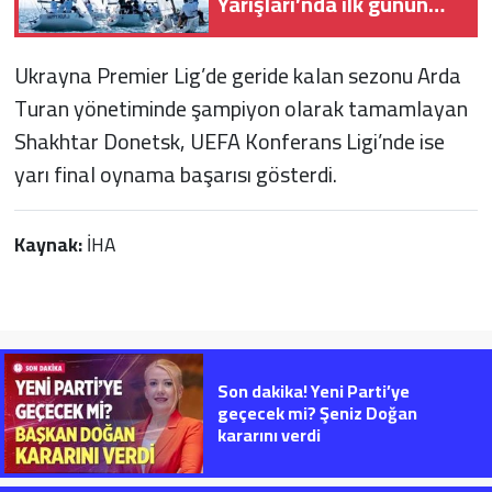
Yarışları’nda ilk günün
sonuçları belli oldu
Ukrayna Premier Lig’de geride kalan sezonu Arda
Turan yönetiminde şampiyon olarak tamamlayan
Shakhtar Donetsk, UEFA Konferans Ligi’nde ise
yarı final oynama başarısı gösterdi.
Kaynak:
İHA
Son dakika! Yeni Parti’ye
geçecek mi? Şeniz Doğan
kararını verdi