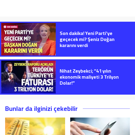
Son dakika! Yeni Parti’ye
geçecek mi? Şeniz Doğan
kararını verdi
Nihat Zeybekci; “41 yılın
ekonomik maliyeti 3 Trilyon
Dolar!”
Bunlar da ilginizi çekebilir