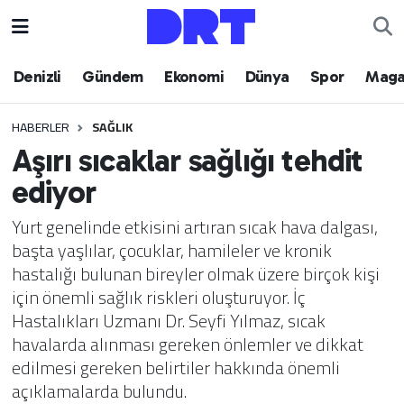
Denizli
Hava Durumu
Denizli
Gündem
Ekonomi
Dünya
Spor
Maga
Gündem
Trafik Durumu
HABERLER
SAĞLIK
Aşırı sıcaklar sağlığı tehdit
Ekonomi
Puan Durumu ve Fikstür
ediyor
Dünya
Tüm Manşetler
Yurt genelinde etkisini artıran sıcak hava dalgası,
başta yaşlılar, çocuklar, hamileler ve kronik
Spor
Son Dakika Haberleri
hastalığı bulunan bireyler olmak üzere birçok kişi
için önemli sağlık riskleri oluşturuyor. İç
Magazin
Haber Arşivi
Hastalıkları Uzmanı Dr. Seyfi Yılmaz, sıcak
havalarda alınması gereken önlemler ve dikkat
Teknoloji
edilmesi gereken belirtiler hakkında önemli
açıklamalarda bulundu.
Yaşam