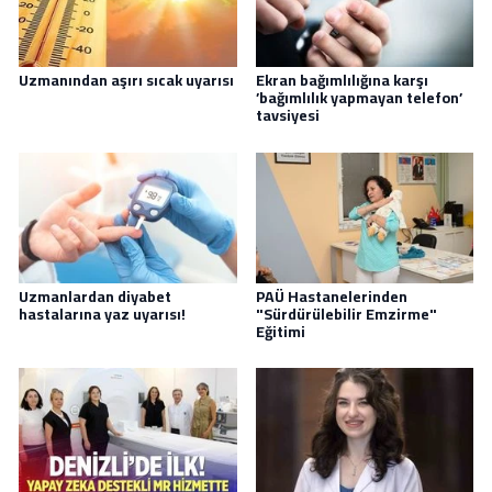
Uzmanından aşırı sıcak uyarısı
Ekran bağımlılığına karşı
’bağımlılık yapmayan telefon’
tavsiyesi
Uzmanlardan diyabet
PAÜ Hastanelerinden
hastalarına yaz uyarısı!
"Sürdürülebilir Emzirme"
Eğitimi