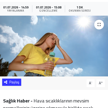
01.07.2026 - 14:59
01.07.2026 - 15:08
1 DK
Sağlık
YAYINLANMA
GÜNCELLEME
OKUNMA SÜRESI
Yazarlar
Resmi İlan
Resmi Reklam
Paylaş
-
+
A
A
Sağlık Haber -
Hava sıcaklıklarının mevsim
normallerinin üzerine çıkmasıyla birlikte sıcak