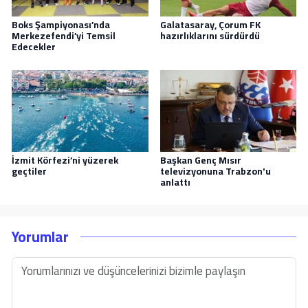
Boks Şampiyonası’nda
Galatasaray, Çorum FK
Merkezefendi’yi Temsil
hazırlıklarını sürdürdü
Edecekler
İzmit Körfezi’ni yüzerek
Başkan Genç Mısır
geçtiler
televizyonuna Trabzon'u
anlattı
Yorumlar