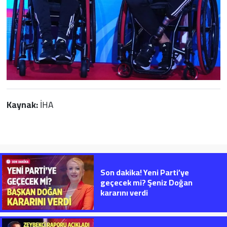
Kaynak:
İHA
Son dakika! Yeni Parti’ye
geçecek mi? Şeniz Doğan
kararını verdi