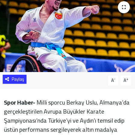
Sağlık
Yazarlar
Resmi İlan
Resmi Reklam
Paylaş
-
+
A
A
Spor Haber-
Milli sporcu Berkay Uslu, Almanya’da
gerçekleştirilen Avrupa Büyükler Karate
Şampiyonası’nda Türkiye’yi ve Aydın’ı temsil edip
üstün performans sergileyerek altın madalya