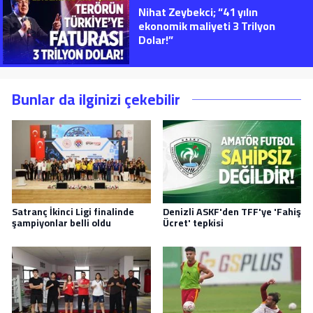
Nihat Zeybekci; “41 yılın
ekonomik maliyeti 3 Trilyon
Dolar!”
Bunlar da ilginizi çekebilir
Satranç İkinci Ligi finalinde
Denizli ASKF'den TFF'ye 'Fahiş
şampiyonlar belli oldu
Ücret' tepkisi