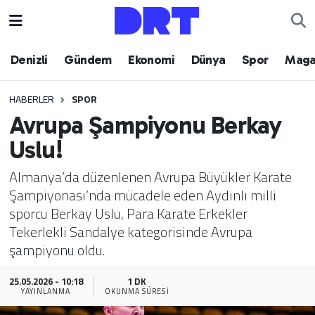
Denizli
Hava Durumu
Denizli
Gündem
Ekonomi
Dünya
Spor
Maga
Gündem
Trafik Durumu
HABERLER
SPOR
Avrupa Şampiyonu Berkay
Ekonomi
Puan Durumu ve Fikstür
Uslu!
Dünya
Tüm Manşetler
Almanya’da düzenlenen Avrupa Büyükler Karate
Şampiyonası’nda mücadele eden Aydınlı milli
Spor
Son Dakika Haberleri
sporcu Berkay Uslu, Para Karate Erkekler
Tekerlekli Sandalye kategorisinde Avrupa
Magazin
Haber Arşivi
şampiyonu oldu.
Teknoloji
25.05.2026 - 10:18
1 DK
YAYINLANMA
OKUNMA SÜRESI
Yaşam