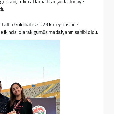
orisi üç adım atlama branşında Türkiye
ı.
n Talha Gülnihal ise U23 kategorisinde
ye ikincisi olarak gümüş madalyanın sahibi oldu.