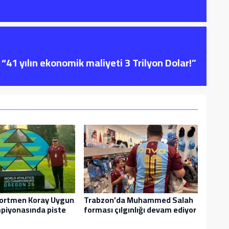
“41 yılın ekonomik maliyeti 3 Trilyon Dolar!”
ekortmen Koray Uygun
Trabzon’da Muhammed Salah
piyonasında piste
forması çılgınlığı devam ediyor