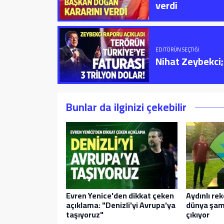
verdi
EDITÖRÜN SEÇTIĞI
Nihat Zeybekci; 
Bunlar da ilginizi çekebilir
Evren Yenice'den dikkat çeken
Aydınlı r
açıklama: "Denizli'yi Avrupa'ya
dünya şam
taşıyoruz"
çıkıyor