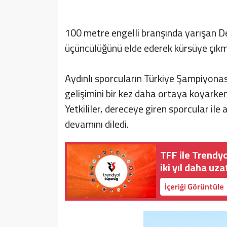
100 metre engelli branşında yarışan D
üçüncülüğünü elde ederek kürsüye çıkm
Aydınlı sporcuların Türkiye Şampiyonası
gelişimini bir kez daha ortaya koyarken,
Yetkililer, dereceye giren sporcular ile 
devamını diledi.
TFF ile Trendy
iki yıl daha uzat
İçeriği Görüntüle