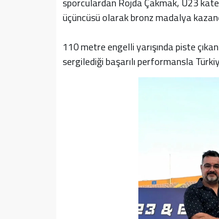
sporculardan Rojda Çakmak, U23 kateg
üçüncüsü olarak bronz madalya kazand
110 metre engelli yarışında piste çıka
sergilediği başarılı performansla Türki