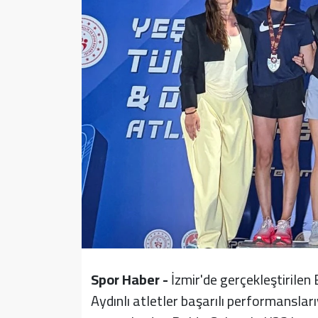
Sağlık
Yazarlar
Resmi İlan
Resmi Reklam
Spor Haber -
İzmir'de gerçekleştirile
Aydınlı atletler başarılı performansla