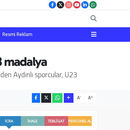
Resmi Reklam
 3 madalya
en Aydınlı sporcular, U23
-
+
A
A