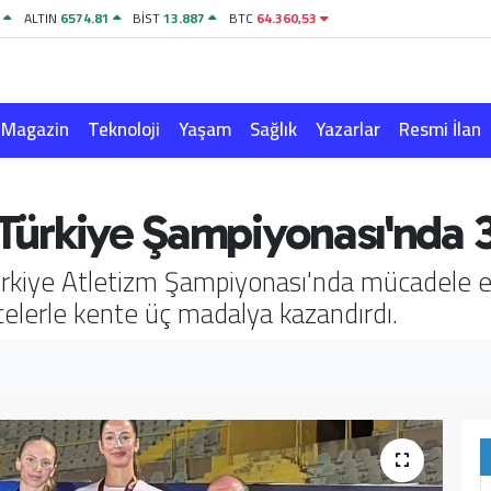
7
ALTIN
6574.81
BİST
13.887
BTC
64.360,53
Magazin
Teknoloji
Yaşam
Sağlık
Yazarlar
Resmi İlan
n Türkiye Şampiyonası'nda
rkiye Atletizm Şampiyonası'nda mücadele ed
celerle kente üç madalya kazandırdı.