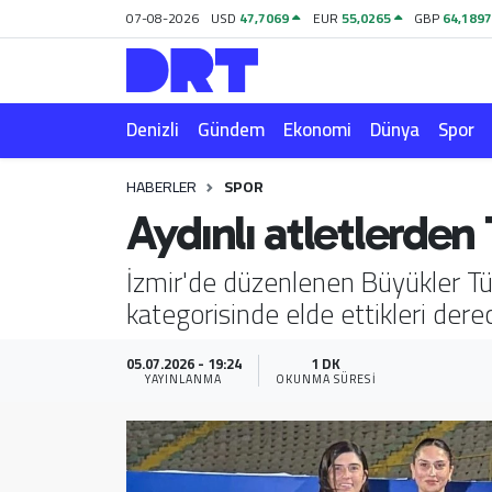
07-08-2026
USD
47,7069
EUR
55,0265
GBP
64,189
Denizli
Hava Durumu
Denizli
Gündem
Ekonomi
Dünya
Spor
Gündem
Trafik Durumu
HABERLER
SPOR
Ekonomi
Puan Durumu ve Fikstür
Aydınlı atletlerde
Dünya
Tüm Manşetler
İzmir'de düzenlenen Büyükler Tü
kategorisinde elde ettikleri dere
Spor
Son Dakika Haberleri
Magazin
Haber Arşivi
05.07.2026 - 19:24
1 DK
YAYINLANMA
OKUNMA SÜRESI
Teknoloji
Yaşam