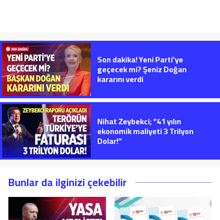
Son dakika! Yeni Parti’ye
geçecek mi? Şeniz Doğan
kararını verdi
Nihat Zeybekci; “41 yılın
ekonomik maliyeti 3 Trilyon
Dolar!”
Bunlar da ilginizi çekebilir