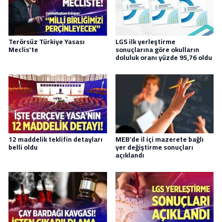
Terörsüz Türkiye Yasası
LGS ilk yerleştirme
Meclis'te
sonuçlarına göre okulların
doluluk oranı yüzde 95,76 oldu
12 maddelik teklifin detayları
MEB’de il içi mazerete bağlı
belli oldu
yer değiştirme sonuçları
açıklandı