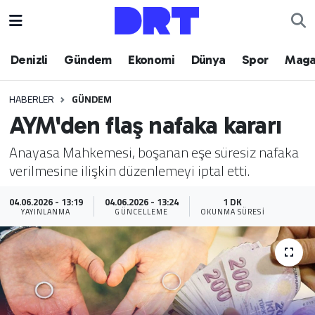
Denizli
Hava Durumu
Denizli
Gündem
Ekonomi
Dünya
Spor
Maga
Gündem
Trafik Durumu
HABERLER
GÜNDEM
AYM'den flaş nafaka kararı
Ekonomi
Puan Durumu ve Fikstür
Anayasa Mahkemesi, boşanan eşe süresiz nafaka
Dünya
Tüm Manşetler
verilmesine ilişkin düzenlemeyi iptal etti.
Spor
Son Dakika Haberleri
04.06.2026 - 13:19
04.06.2026 - 13:24
1 DK
YAYINLANMA
GÜNCELLEME
OKUNMA SÜRESI
Magazin
Haber Arşivi
Teknoloji
Yaşam