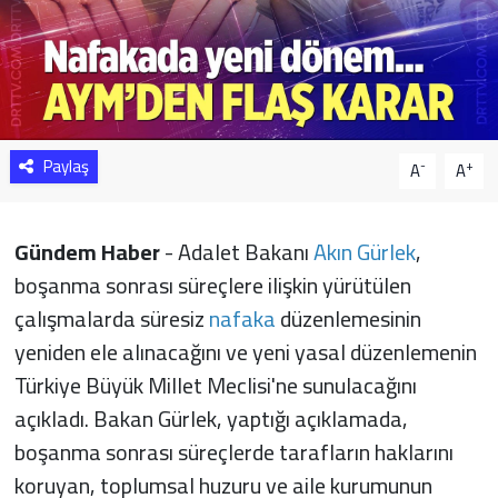
Sağlık
Yazarlar
Resmi İlan
Paylaş
-
+
A
A
Resmi Reklam
Gündem Haber
- Adalet Bakanı
Akın Gürlek
,
boşanma sonrası süreçlere ilişkin yürütülen
çalışmalarda süresiz
nafaka
düzenlemesinin
yeniden ele alınacağını ve yeni yasal düzenlemenin
Türkiye Büyük Millet Meclisi'ne sunulacağını
açıkladı. Bakan Gürlek, yaptığı açıklamada,
boşanma sonrası süreçlerde tarafların haklarını
koruyan, toplumsal huzuru ve aile kurumunun