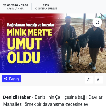
25.05.2026 - 09:16
2 DK
Sağlık
YAYINLANMA
OKUNMA SÜRESI
Yazarlar
Resmi İlan
Resmi Reklam
Paylaş
-
+
A
A
Denizli Haber
- Denizli'nin Çal ilçesine bağlı Dayılar
Mahallesi, örnek bir dayanışma gecesine ev