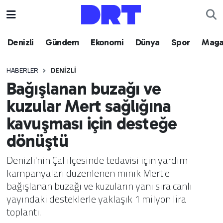
Denizli
Hava Durumu
Denizli
Gündem
Ekonomi
Dünya
Spor
Maga
Gündem
Trafik Durumu
HABERLER
DENIZLI
Bağışlanan buzağı ve
Ekonomi
Puan Durumu ve Fikstür
kuzular Mert sağlığına
Dünya
Tüm Manşetler
kavuşması için desteğe
dönüştü
Spor
Son Dakika Haberleri
Denizli'nin Çal ilçesinde tedavisi için yardım
Magazin
Haber Arşivi
kampanyaları düzenlenen minik Mert'e
bağışlanan buzağı ve kuzuların yanı sıra canlı
Teknoloji
yayındaki desteklerle yaklaşık 1 milyon lira
toplantı.
Yaşam