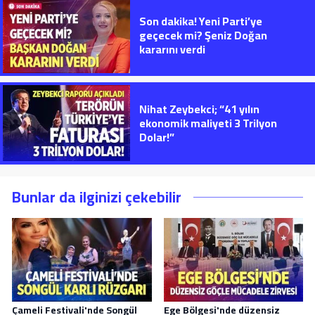
Son dakika! Yeni Parti’ye
geçecek mi? Şeniz Doğan
kararını verdi
Nihat Zeybekci; “41 yılın
ekonomik maliyeti 3 Trilyon
Dolar!”
Bunlar da ilginizi çekebilir
Çameli Festivali'nde Songül
Ege Bölgesi'nde düzensiz