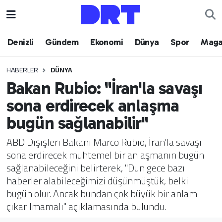
Denizli
Hava Durumu
Denizli
Gündem
Ekonomi
Dünya
Spor
Maga
Gündem
Trafik Durumu
HABERLER
DÜNYA
Bakan Rubio: "İran'la savaşı
Ekonomi
Puan Durumu ve Fikstür
sona erdirecek anlaşma
Dünya
Tüm Manşetler
bugün sağlanabilir"
Spor
Son Dakika Haberleri
ABD Dışişleri Bakanı Marco Rubio, İran'la savaşı
sona erdirecek muhtemel bir anlaşmanın bugün
Magazin
Haber Arşivi
sağlanabileceğini belirterek, "Dün gece bazı
haberler alabileceğimizi düşünmüştük, belki
Teknoloji
bugün olur. Ancak bundan çok büyük bir anlam
çıkarılmamalı" açıklamasında bulundu.
Yaşam