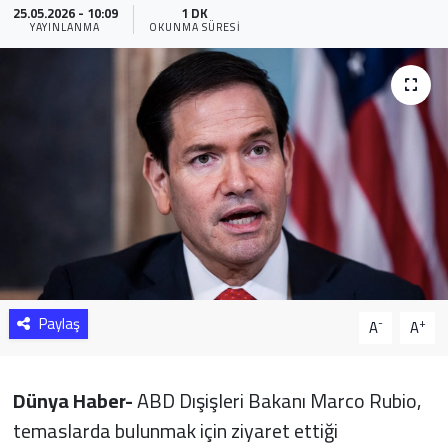
25.05.2026 - 10:09
1 DK
YAYINLANMA
OKUNMA SÜRESI
Sağlık
Yazarlar
Resmi İlan
Resmi Reklam
Paylaş
-
+
A
A
Dünya Haber-
ABD Dışişleri Bakanı Marco Rubio,
temaslarda bulunmak için ziyaret ettiği