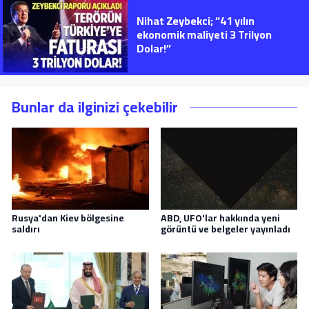
Nihat Zeybekci; “41 yılın
ekonomik maliyeti 3 Trilyon
Dolar!”
Bunlar da ilginizi çekebilir
Rusya'dan Kiev bölgesine
ABD, UFO'lar hakkında yeni
saldırı
görüntü ve belgeler yayınladı