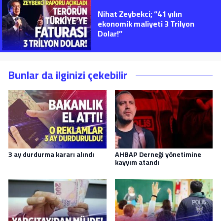
Nihat Zeybekci; “41 yılın
ekonomik maliyeti 3 Trilyon
Dolar!”
Bunlar da ilginizi çekebilir
3 ay durdurma kararı alındı
AHBAP Derneği yönetimine
kayyım atandı