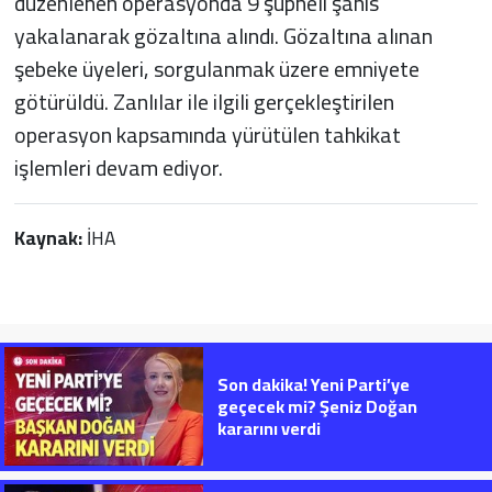
düzenlenen operasyonda 9 şüpheli şahıs
yakalanarak gözaltına alındı. Gözaltına alınan
şebeke üyeleri, sorgulanmak üzere emniyete
götürüldü. Zanlılar ile ilgili gerçekleştirilen
operasyon kapsamında yürütülen tahkikat
işlemleri devam ediyor.
Kaynak:
İHA
Son dakika! Yeni Parti’ye
geçecek mi? Şeniz Doğan
kararını verdi