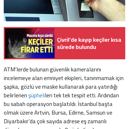
Çivril'de kayıp keçiler kısa
sürede bulundu
ATM’lerde bulunan güvenlik kameralarını
incelemeye alan emniyet ekipleri, tanınmamak için
şapka, gözlü ve maske kullanarak para yatırdığı
belirlenen
şüpheli
leri tek tek tespit etti. Ardından
bu sabah operasyon başlatıldı. İstanbul başta
olmak üzere Artvin, Bursa, Edirne, Samsun ve
Diyarbakır’da çok sayıda adrese eş zamanlı