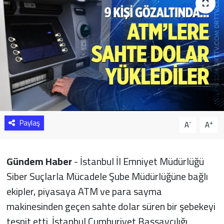
Sağlık
Yazarlar
Resmi İlan
Resmi Reklam
Paylaş
-
+
A
A
Gündem Haber
- İstanbul İl Emniyet Müdürlüğü
Siber Suçlarla Mücadele Şube Müdürlüğüne bağlı
ekipler, piyasaya ATM ve para sayma
makinesinden geçen sahte dolar süren bir şebekeyi
tespit etti. İstanbul Cumhuriyet Başsavcılığı