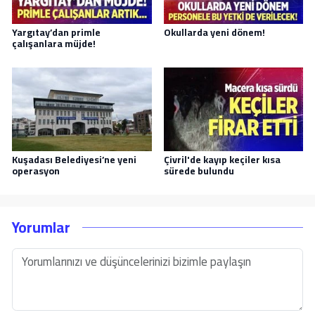
Yargıtay’dan primle
Okullarda yeni dönem!
çalışanlara müjde!
Kuşadası Belediyesi’ne yeni
Çivril'de kayıp keçiler kısa
operasyon
sürede bulundu
Yorumlar