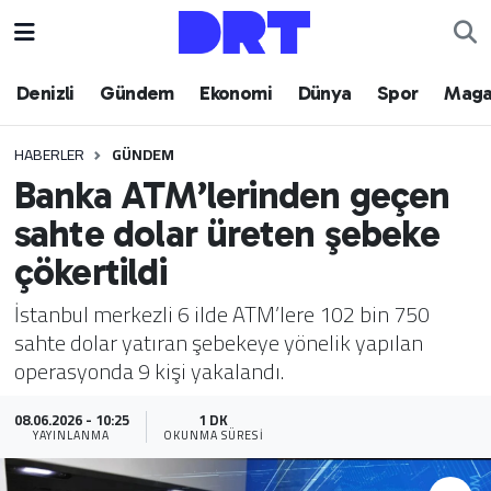
Denizli
Hava Durumu
Denizli
Gündem
Ekonomi
Dünya
Spor
Maga
Gündem
Trafik Durumu
HABERLER
GÜNDEM
Banka ATM’lerinden geçen
Ekonomi
Puan Durumu ve Fikstür
sahte dolar üreten şebeke
Dünya
Tüm Manşetler
çökertildi
Spor
Son Dakika Haberleri
İstanbul merkezli 6 ilde ATM’lere 102 bin 750
sahte dolar yatıran şebekeye yönelik yapılan
Magazin
Haber Arşivi
operasyonda 9 kişi yakalandı.
Teknoloji
08.06.2026 - 10:25
1 DK
YAYINLANMA
OKUNMA SÜRESI
Yaşam