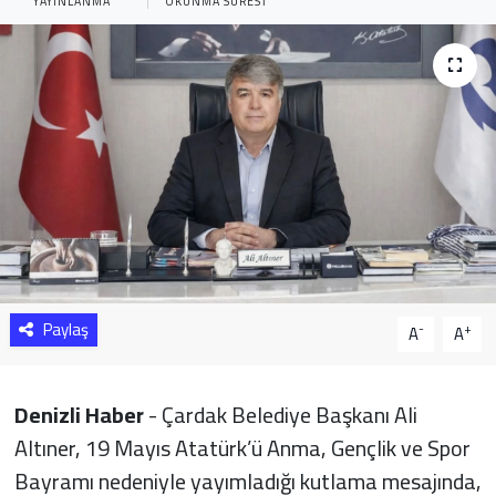
YAYINLANMA
OKUNMA SÜRESI
Sağlık
Yazarlar
Resmi İlan
Resmi Reklam
Paylaş
-
+
A
A
Denizli Haber
- Çardak Belediye Başkanı Ali
Altıner, 19 Mayıs Atatürk’ü Anma, Gençlik ve Spor
Bayramı nedeniyle yayımladığı kutlama mesajında,