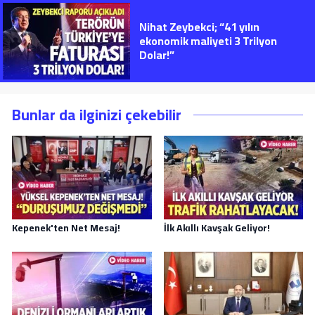
Nihat Zeybekci; “41 yılın
ekonomik maliyeti 3 Trilyon
Dolar!”
Bunlar da ilginizi çekebilir
Kepenek'ten Net Mesaj!
İlk Akıllı Kavşak Geliyor!