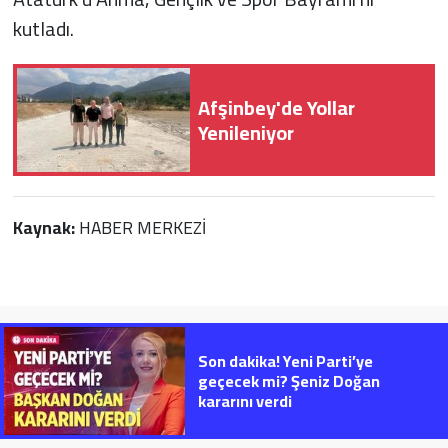
kutladı.
Afşinbey'de Yollar
Yenileniyor
Kaynak:
HABER MERKEZİ
Son dakika! Yeni Parti’ye
geçecek mi? Şeniz Doğan
kararını verdi