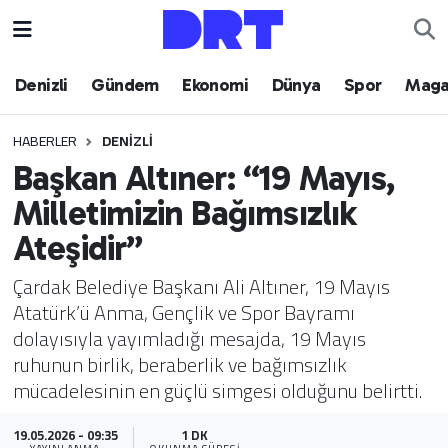
Denizli
Hava Durumu
Denizli
Gündem
Ekonomi
Dünya
Spor
Maga
Gündem
Trafik Durumu
HABERLER
DENIZLI
Başkan Altıner: “19 Mayıs,
Ekonomi
Puan Durumu ve Fikstür
Milletimizin Bağımsızlık
Dünya
Tüm Manşetler
Ateşidir”
Spor
Son Dakika Haberleri
Çardak Belediye Başkanı Ali Altıner, 19 Mayıs
Atatürk’ü Anma, Gençlik ve Spor Bayramı
Magazin
Haber Arşivi
dolayısıyla yayımladığı mesajda, 19 Mayıs
ruhunun birlik, beraberlik ve bağımsızlık
Teknoloji
mücadelesinin en güçlü simgesi olduğunu belirtti.
Yaşam
19.05.2026 - 09:35
1 DK