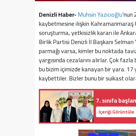
Denizli Haber-
Muhsin Yazıcıoğlu
’nun 
kaybetmesine ilişkin Kahramanmaraş C
soruşturma, yetkisizlik kararı ile Anka
Birlik Partisi Denizli İl Başkanı Selman
parmağı varsa, kimler bu noktada taviz
yargısında cezalarını alırlar. Çok fazla b
bu bizim içimizde kanayan bir yara. 17 
kaybettiler. Bizler bunu bir suikast ola
7. sınıfa başl
İçeriği Görüntüle