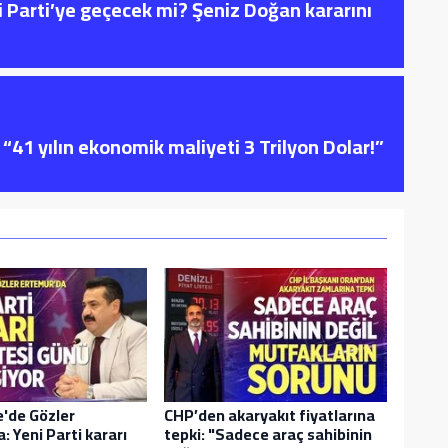
i Parti’ye geçecek mi? Şeniz Doğan kararını
“41 yılın ekonomik maliyeti 3 Trilyon Dolar!”
'de Gözler
CHP’den akaryakıt fiyatlarına
: Yeni Parti kararı
tepki: "Sadece araç sahibinin