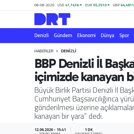
08-08-2026
USD
47,7436
EUR
55,2510
GBP
64,481
Denizli
Hava Durumu
Denizli
Gündem
Ekonomi
Dünya
Spor
Gündem
Trafik Durumu
HABERLER
DENIZLI
Ekonomi
Puan Durumu ve Fikstür
BBP Denizli İl Başk
Dünya
Tüm Manşetler
içimizde kanayan b
Spor
Son Dakika Haberleri
Büyük Birlik Partisi Denizli İl 
Cumhuriyet Başsavcılığınca yürüt
Magazin
Haber Arşivi
gönderilmesi üzerine açıklamalar
kanayan bir yara” dedi.
Teknoloji
Yaşam
12.06.2026 - 15:41
1 DK
YAYINLANMA
OKUNMA SÜRESI