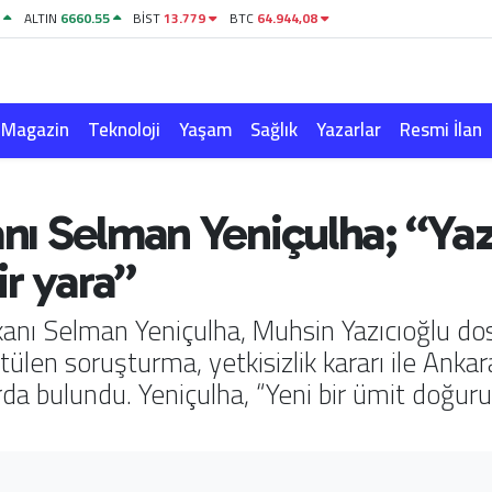
1
ALTIN
6660.55
BİST
13.779
BTC
64.944,08
Magazin
Teknoloji
Yaşam
Sağlık
Yazarlar
Resmi İlan
anı Selman Yeniçulha; “Yaz
ir yara”
Başkanı Selman Yeniçulha, Muhsin Yazıcıoğlu
ülen soruşturma, yetkisizlik kararı ile Anka
da bulundu. Yeniçulha, “Yeni bir ümit doğuru