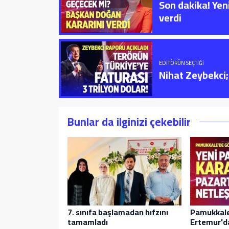
Son dakika! Yen
verdi
EDITÖRÜN SEÇTIĞI
Nihat Zeybekci; 
Bunlar da ilginizi çekebilir
7. sınıfa başlamadan hıfzını
Pamukkale
tamamladı
Ertemur'da