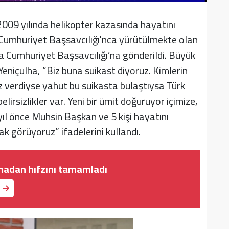
2009 yılında helikopter kazasında hayatını
umhuriyet Başsavcılığı'nca yürütülmekte olan
ra Cumhuriyet Başsavcılığı’na gönderildi. Büyük
 Yeniçulha, “Biz buna suikast diyoruz. Kimlerin
 verdiyse yahut bu suikasta bulaştıysa Türk
elirsizlikler var. Yeni bir ümit doğuruyor içimize,
yıl önce Muhsin Başkan ve 5 kişi hayatını
rak görüyoruz” ifadelerini kullandı.
amadan hıfzını tamamladı