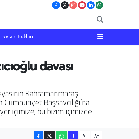
Resmi Reklam
ıcıoğlu davası
 dosyasının Kahramanmaraş
ra Cumhuriyet Başsavcılığı’na
yor içimize, bu bizim içimizde
-
+
A
A