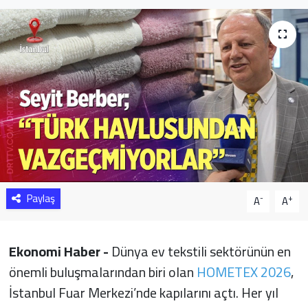
Sağlık
Yazarlar
Resmi İlan
Resmi Reklam
Paylaş
-
+
A
A
Ekonomi Haber -
Dünya ev tekstili sektörünün en
önemli buluşmalarından biri olan
HOMETEX 2026
,
İstanbul Fuar Merkezi’nde kapılarını açtı. Her yıl