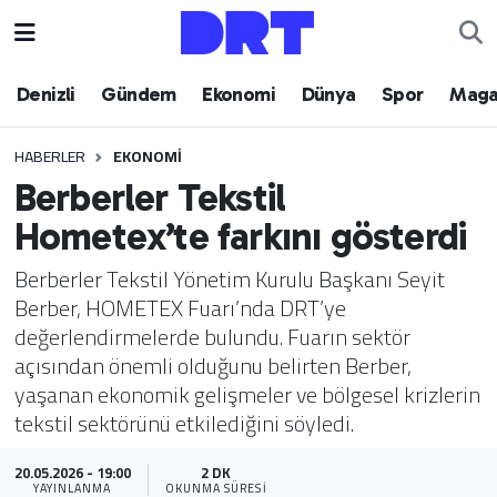
Denizli
Hava Durumu
Denizli
Gündem
Ekonomi
Dünya
Spor
Maga
Gündem
Trafik Durumu
HABERLER
EKONOMI
Berberler Tekstil
Ekonomi
Puan Durumu ve Fikstür
Hometex’te farkını gösterdi
Dünya
Tüm Manşetler
Berberler Tekstil Yönetim Kurulu Başkanı Seyit
Berber, HOMETEX Fuarı’nda DRT’ye
Spor
Son Dakika Haberleri
değerlendirmelerde bulundu. Fuarın sektör
açısından önemli olduğunu belirten Berber,
Magazin
Haber Arşivi
yaşanan ekonomik gelişmeler ve bölgesel krizlerin
tekstil sektörünü etkilediğini söyledi.
Teknoloji
20.05.2026 - 19:00
2 DK
Yaşam
YAYINLANMA
OKUNMA SÜRESI