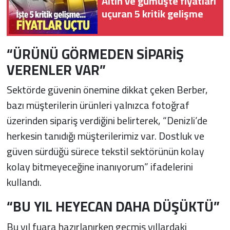
Altın ve gümüşte fiyatları
uçuran 5 kritik gelişme
“ÜRÜNÜ GÖRMEDEN SİPARİŞ
VERENLER VAR”
Sektörde güvenin önemine dikkat çeken Berber,
bazı müşterilerin ürünleri yalnızca fotoğraf
üzerinden sipariş verdiğini belirterek, “Denizli’de
herkesin tanıdığı müşterilerimiz var. Dostluk ve
güven sürdüğü sürece tekstil sektörünün kolay
kolay bitmeyeceğine inanıyorum” ifadelerini
kullandı.
“BU YIL HEYECAN DAHA DÜŞÜKTÜ”
Bu yıl fuara hazırlanırken geçmiş yıllardaki