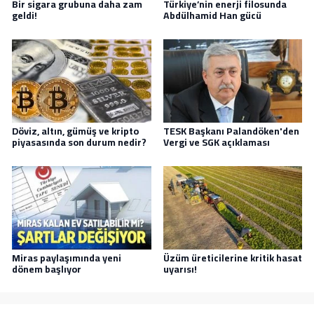
Bir sigara grubuna daha zam
Türkiye’nin enerji filosunda
geldi!
Abdülhamid Han gücü
Döviz, altın, gümüş ve kripto
TESK Başkanı Palandöken'den
piyasasında son durum nedir?
Vergi ve SGK açıklaması
Miras paylaşımında yeni
Üzüm üreticilerine kritik hasat
dönem başlıyor
uyarısı!