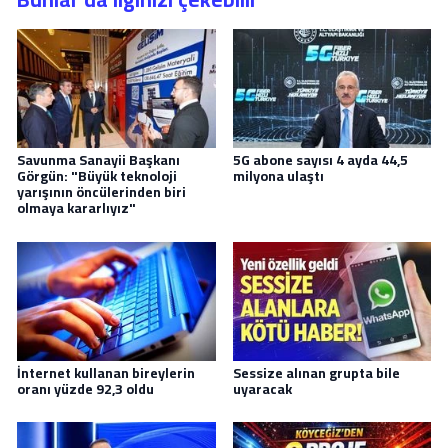
Savunma Sanayii Başkanı
5G abone sayısı 4 ayda 44,5
Görgün: "Büyük teknoloji
milyona ulaştı
yarışının öncülerinden biri
olmaya kararlıyız"
İnternet kullanan bireylerin
Sessize alınan grupta bile
oranı yüzde 92,3 oldu
uyaracak