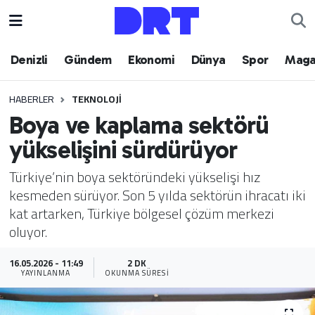
Denizli
Hava Durumu
Denizli
Gündem
Ekonomi
Dünya
Spor
Maga
Gündem
Trafik Durumu
HABERLER
TEKNOLOJI
Boya ve kaplama sektörü
Ekonomi
Puan Durumu ve Fikstür
yükselişini sürdürüyor
Dünya
Tüm Manşetler
Türkiye’nin boya sektöründeki yükselişi hız
kesmeden sürüyor. Son 5 yılda sektörün ihracatı iki
Spor
Son Dakika Haberleri
kat artarken, Türkiye bölgesel çözüm merkezi
oluyor.
Magazin
Haber Arşivi
16.05.2026 - 11:49
2 DK
Teknoloji
YAYINLANMA
OKUNMA SÜRESI
Yaşam