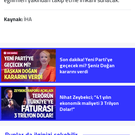
Kaynak:
İHA
Son dakika! Yeni Parti’ye
geçecek mi? Şeniz Doğan
kararını verdi
Nihat Zeybekci; “41 yılın
ekonomik maliyeti 3 Trilyon
Dolar!”
Bunlar da ilginizi çekebilir