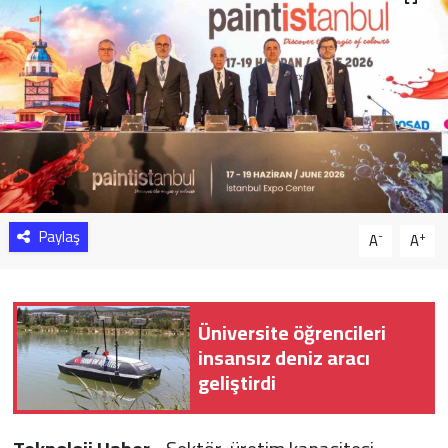
Sağlık
Yazarlar
Resmi İlan
Resmi Reklam
Paylaş
-
+
A
A
Üniversite öğrencileri
insansız deniz aracı
geliştirdi