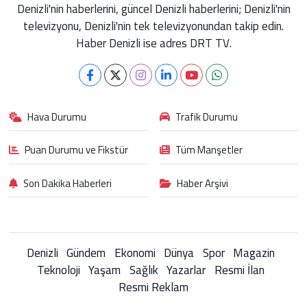
Denizli'nin haberlerini, güncel Denizli haberlerini; Denizli'nin
televizyonu, Denizli'nin tek televizyonundan takip edin.
Haber Denizli ise adres DRT TV.
Hava Durumu
Trafik Durumu
Puan Durumu ve Fikstür
Tüm Manşetler
Son Dakika Haberleri
Haber Arşivi
Denizli
Gündem
Ekonomi
Dünya
Spor
Magazin
Teknoloji
Yaşam
Sağlık
Yazarlar
Resmi İlan
Resmi Reklam