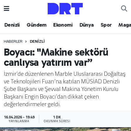
Denizli
Hava Durumu
Denizli
Gündem
Ekonomi
Dünya
Spor
Maga
Gündem
Trafik Durumu
HABERLER
DENIZLI
Boyacı: "Makine sektörü
Ekonomi
Puan Durumu ve Fikstür
canlıysa yatırım var”
Dünya
Tüm Manşetler
İzmir’de düzenlenen Marble Uluslararası Doğaltaş
ve Teknolojileri Fuarı’na katılan MÜSİAD Denizli
Spor
Son Dakika Haberleri
Şube Başkanı ve Şevval Makina Yönetim Kurulu
Başkanı Engin Boyacı’dan dikkat çeken
Magazin
Haber Arşivi
değerlendirmeler geldi.
Teknoloji
16.04.2026 - 19:49
1 DK
YAYINLANMA
OKUNMA SÜRESI
Yaşam