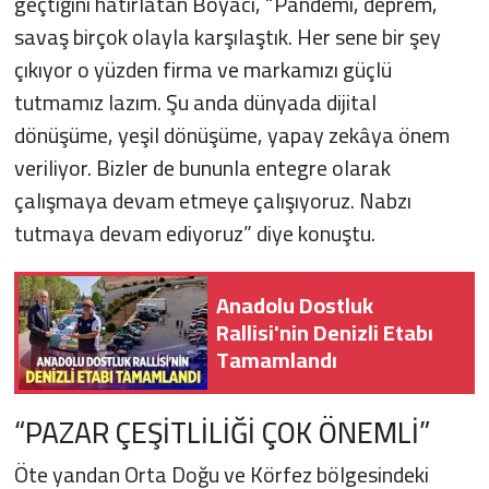
geçtiğini hatırlatan Boyacı, “Pandemi, deprem,
savaş birçok olayla karşılaştık. Her sene bir şey
çıkıyor o yüzden firma ve markamızı güçlü
tutmamız lazım. Şu anda dünyada dijital
dönüşüme, yeşil dönüşüme, yapay zekâya önem
veriliyor. Bizler de bununla entegre olarak
çalışmaya devam etmeye çalışıyoruz. Nabzı
tutmaya devam ediyoruz” diye konuştu.
Anadolu Dostluk
Rallisi'nin Denizli Etabı
Tamamlandı
“PAZAR ÇEŞİTLİLİĞİ ÇOK ÖNEMLİ”
Öte yandan Orta Doğu ve Körfez bölgesindeki