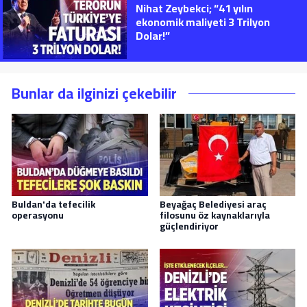
Nihat Zeybekci; “41 yılın
ekonomik maliyeti 3 Trilyon
Dolar!”
Bunlar da ilginizi çekebilir
Buldan'da tefecilik
Beyağaç Belediyesi araç
operasyonu
filosunu öz kaynaklarıyla
güçlendiriyor