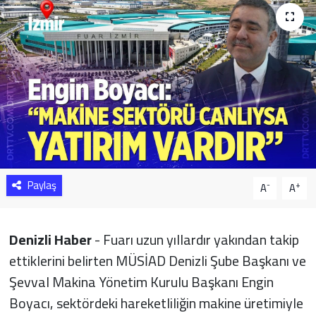
Sağlık
Yazarlar
Resmi İlan
Resmi Reklam
Paylaş
-
+
A
A
Denizli Haber
- Fuarı uzun yıllardır yakından takip
ettiklerini belirten MÜSİAD Denizli Şube Başkanı ve
Şevval Makina Yönetim Kurulu Başkanı Engin
Boyacı, sektördeki hareketliliğin makine üretimiyle