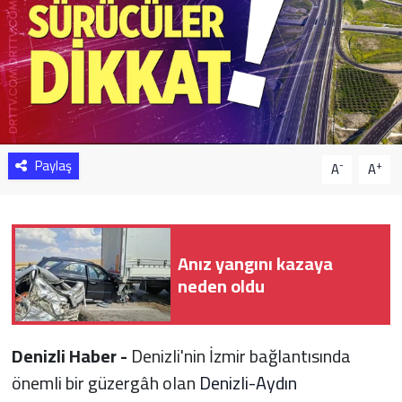
Sağlık
Yazarlar
Resmi İlan
Paylaş
Resmi Reklam
-
+
A
A
Anız yangını kazaya
neden oldu
Denizli Haber -
Denizli'nin İzmir bağlantısında
önemli bir güzergâh olan
Denizli-Aydın