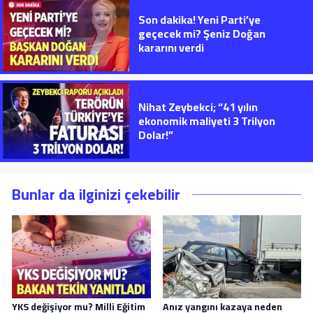
Son dakika! Yeni Parti’ye
geçecek mi? Şeniz Doğan
kararını verdi
Nihat Zeybekci; “41 yılın
ekonomik maliyeti 3 Trilyon
Dolar!”
Bunlar da ilginizi çekebilir
YKS değişiyor mu? Milli Eğitim
Anız yangını kazaya neden