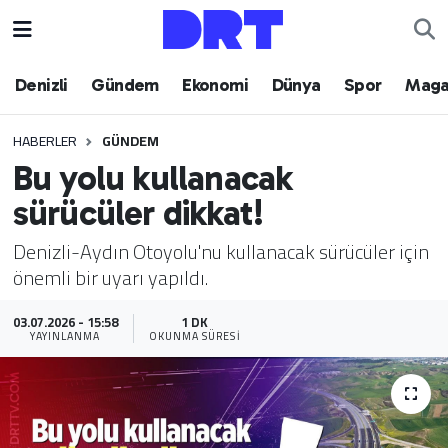
Denizli
Hava Durumu
Denizli
Gündem
Ekonomi
Dünya
Spor
Maga
Gündem
Trafik Durumu
HABERLER
GÜNDEM
Bu yolu kullanacak
Ekonomi
Puan Durumu ve Fikstür
sürücüler dikkat!
Dünya
Tüm Manşetler
Denizli-Aydın Otoyolu'nu kullanacak sürücüler için
önemli bir uyarı yapıldı.
Spor
Son Dakika Haberleri
03.07.2026 - 15:58
1 DK
Magazin
Haber Arşivi
YAYINLANMA
OKUNMA SÜRESI
Teknoloji
Yaşam