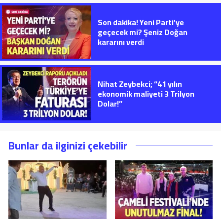
Son dakika! Yeni Parti’ye
geçecek mi? Şeniz Doğan
kararını verdi
Nihat Zeybekci; “41 yılın
ekonomik maliyeti 3 Trilyon
Dolar!”
Bunlar da ilginizi çekebilir