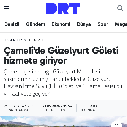
Denizli
Hava Durumu
Denizli
Gündem
Ekonomi
Dünya
Spor
Maga
Gündem
Trafik Durumu
HABERLER
DENIZLI
Çameli’de Güzelyurt Göleti
Ekonomi
Puan Durumu ve Fikstür
hizmete giriyor
Dünya
Tüm Manşetler
Çameli ilçesine bağlı Güzelyurt Mahallesi
sakinlerinin uzun yıllardır beklediği Güzelyurt
Spor
Son Dakika Haberleri
Hayvan İçme Suyu (HİS) Göleti ve Sulama Tesisi bu
yıl faaliyete geçiyor.
Magazin
Haber Arşivi
21.05.2026 - 15:50
21.05.2026 - 15:54
2 DK
Teknoloji
YAYINLANMA
GÜNCELLEME
OKUNMA SÜRESI
Yaşam