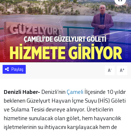
Sağlık
Yazarlar
Resmi İlan
Resmi Reklam
Paylaş
-
+
A
A
Denizli Haber-
Denizli’nin
Çameli
İlçesinde 10 yıldır
beklenen Güzelyurt Hayvan İçme Suyu (HİS) Göleti
ve Sulama Tesisi devreye alınıyor. Üreticilerin
hizmetine sunulacak olan gölet, hem hayvancılık
işletmelerinin su ihtiyacını karşılayacak hem de