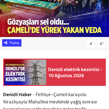
Sağlık
Yazarlar
Resmi İlan
Paylaş
-
+
A
A
Resmi Reklam
Denizli elektrik kesintisi -
10 Ağustos 2026
Denizli Haber
- Fethiye–Çameli karayolu
Kirazlıyayla Mahallesi mevkiinde yağış sonrası
kayganlaşan yolda meydana gelen trafik