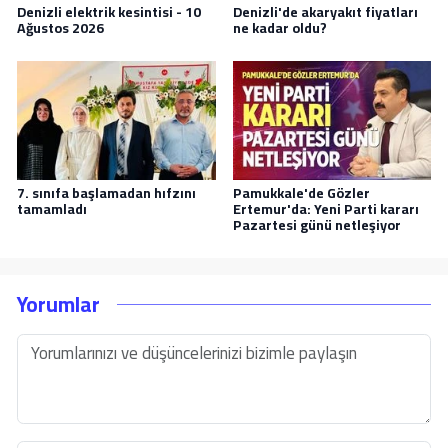
Denizli elektrik kesintisi - 10
Denizli'de akaryakıt fiyatları
Ağustos 2026
ne kadar oldu?
7. sınıfa başlamadan hıfzını
Pamukkale'de Gözler
tamamladı
Ertemur'da: Yeni Parti kararı
Pazartesi günü netleşiyor
Yorumlar