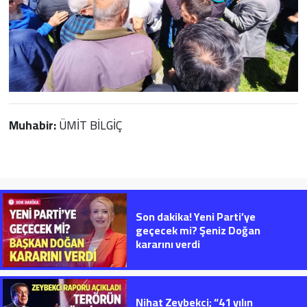
Muhabir:
ÜMİT BİLGİÇ
Son dakika! Yeni Parti’ye
geçecek mi? Şeniz Doğan
kararını verdi
Nihat Zeybekci; “41 yılın