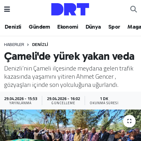
Denizli
Hava Durumu
Denizli
Gündem
Ekonomi
Dünya
Spor
Maga
Gündem
Trafik Durumu
HABERLER
DENIZLI
Çameli'de yürek yakan veda
Ekonomi
Puan Durumu ve Fikstür
Denizli’nin Çameli ilçesinde meydana gelen trafik
Dünya
Tüm Manşetler
kazasında yaşamını yitiren Ahmet Gencer ,
gözyaşları içinde son yolculuğuna uğurlandı.
Spor
Son Dakika Haberleri
29.04.2026 - 15:53
29.04.2026 - 16:02
1 DK
Magazin
Haber Arşivi
YAYINLANMA
GÜNCELLEME
OKUNMA SÜRESI
Teknoloji
Yaşam